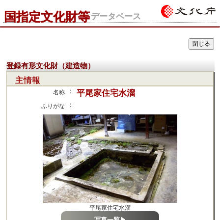
国指定文化財等
データベース
登録有形文化財（建造物）
主情報
：
平尾家住宅水溜
名称
：
ふりがな
平尾家住宅水溜
写真一覧▶