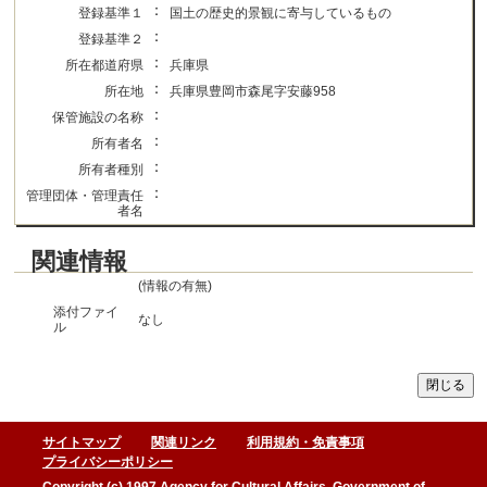
：
登録基準１
国土の歴史的景観に寄与しているもの
：
登録基準２
：
所在都道府県
兵庫県
：
所在地
兵庫県豊岡市森尾字安藤958
：
保管施設の名称
：
所有者名
：
所有者種別
：
管理団体・管理責任
者名
関連情報
(情報の有無)
添付ファイ
なし
ル
サイトマップ
関連リンク
利用規約・免責事項
プライバシーポリシー