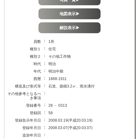
地図表示▶
解説表示▶
：
員数
1所
：
種別１
住宅
：
種別２
その他工作物
：
時代
明治
：
年代
明治中期
：
西暦
1868-1911
：
構造及び形式等
石造、面積3.2㎡、雨水溝付
：
その他参考となるべ
き事項
：
登録番号
28 － 0313
：
登録回
58
：
登録告示年月日
2008.03.19(平成20.03.19)
：
登録年月日
2008.03.07(平成20.03.07)
：
追加年月日