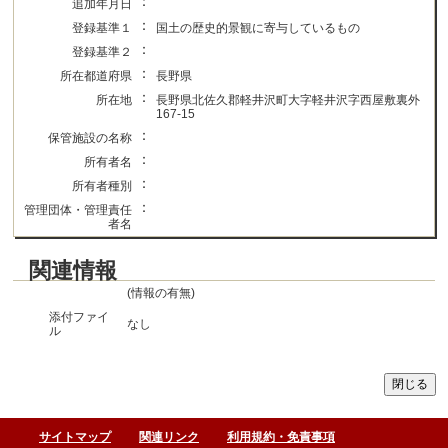
：
追加年月日
：
登録基準１
国土の歴史的景観に寄与しているもの
：
登録基準２
：
所在都道府県
長野県
：
所在地
長野県北佐久郡軽井沢町大字軽井沢字西屋敷裏外
167-15
：
保管施設の名称
：
所有者名
：
所有者種別
：
管理団体・管理責任
者名
関連情報
(情報の有無)
添付ファイ
なし
ル
サイトマップ
関連リンク
利用規約・免責事項