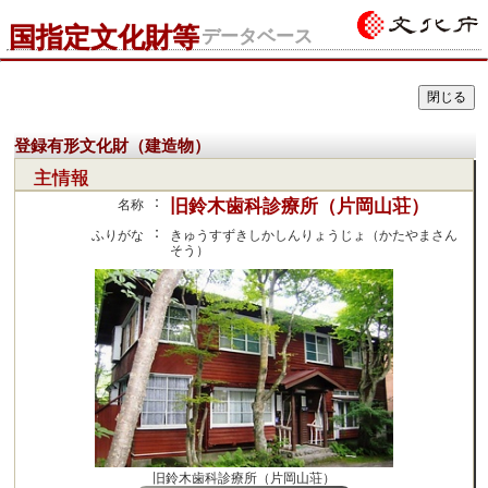
国指定文化財等
データベース
登録有形文化財（建造物）
主情報
：
旧鈴木歯科診療所（片岡山荘）
名称
：
ふりがな
きゅうすずきしかしんりょうじょ（かたやまさん
そう）
旧鈴木歯科診療所（片岡山荘）