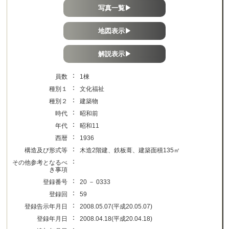
写真一覧▶
地図表示▶
解説表示▶
：
員数
1棟
：
種別１
文化福祉
：
種別２
建築物
：
時代
昭和前
：
年代
昭和11
：
西暦
1936
：
構造及び形式等
木造2階建、鉄板葺、建築面積135㎡
：
その他参考となるべ
き事項
：
登録番号
20 － 0333
：
登録回
59
：
登録告示年月日
2008.05.07(平成20.05.07)
：
登録年月日
2008.04.18(平成20.04.18)