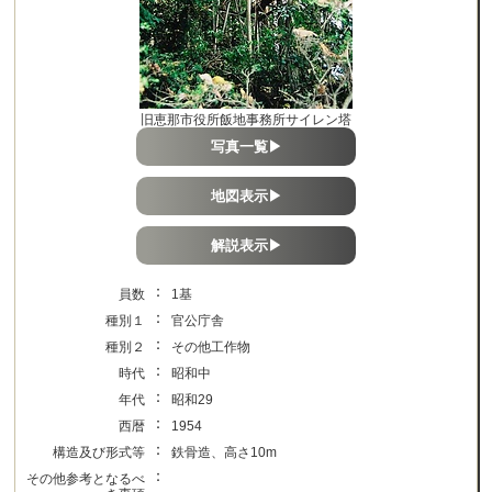
旧恵那市役所飯地事務所サイレン塔
写真一覧▶
地図表示▶
解説表示▶
：
員数
1基
：
種別１
官公庁舎
：
種別２
その他工作物
：
時代
昭和中
：
年代
昭和29
：
西暦
1954
：
構造及び形式等
鉄骨造、高さ10m
：
その他参考となるべ