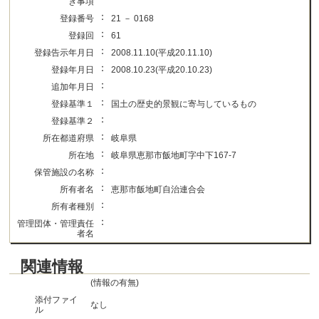
き事項
：
登録番号
21 － 0168
：
登録回
61
：
登録告示年月日
2008.11.10(平成20.11.10)
：
登録年月日
2008.10.23(平成20.10.23)
：
追加年月日
：
登録基準１
国土の歴史的景観に寄与しているもの
：
登録基準２
：
所在都道府県
岐阜県
：
所在地
岐阜県恵那市飯地町字中下167-7
：
保管施設の名称
：
所有者名
恵那市飯地町自治連合会
：
所有者種別
：
管理団体・管理責任
者名
関連情報
(情報の有無)
添付ファイ
なし
ル