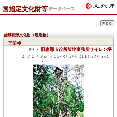
国指定文化財等
データベース
登録有形文化財（建造物）
主情報
：
旧恵那市役所飯地事務所サイレン塔
名称
：
ふりがな
きゅうえなしやくしょいいじじむしょさいれんと
う