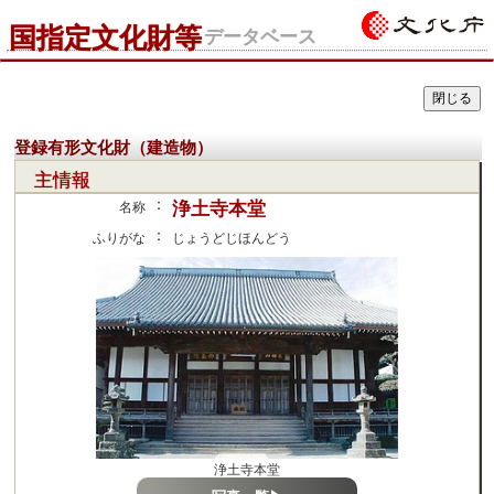
国指定文化財等
データベース
登録有形文化財（建造物）
主情報
：
浄土寺本堂
名称
：
ふりがな
じょうどじほんどう
浄土寺本堂