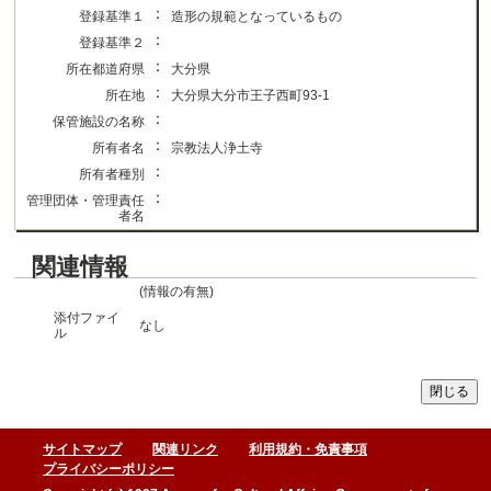
：
登録基準１
造形の規範となっているもの
：
登録基準２
：
所在都道府県
大分県
：
所在地
大分県大分市王子西町93-1
：
保管施設の名称
：
所有者名
宗教法人浄土寺
：
所有者種別
：
管理団体・管理責任
者名
関連情報
(情報の有無)
添付ファイ
なし
ル
サイトマップ
関連リンク
利用規約・免責事項
プライバシーポリシー