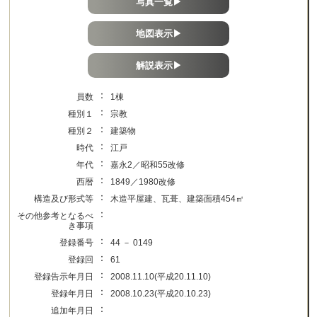
写真一覧▶
地図表示▶
解説表示▶
：
員数
1棟
：
種別１
宗教
：
種別２
建築物
：
時代
江戸
：
年代
嘉永2／昭和55改修
：
西暦
1849／1980改修
：
構造及び形式等
木造平屋建、瓦葺、建築面積454㎡
：
その他参考となるべ
き事項
：
登録番号
44 － 0149
：
登録回
61
：
登録告示年月日
2008.11.10(平成20.11.10)
：
登録年月日
2008.10.23(平成20.10.23)
：
追加年月日