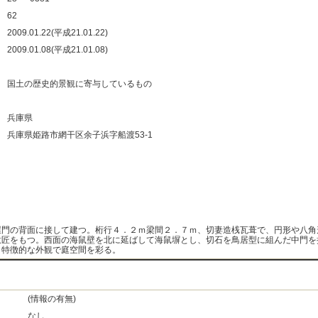
：
62
：
2009.01.22(平成21.01.22)
：
2009.01.08(平成21.01.08)
：
：
国土の歴史的景観に寄与しているもの
：
：
兵庫県
：
兵庫県姫路市網干区余子浜字船渡53-1
：
：
：
：
屋門の背面に接して建つ。桁行４．２ｍ梁間２．７ｍ、切妻造桟瓦葺で、円形や八角
意匠をもつ。西面の海鼠壁を北に延ばして海鼠塀とし、切石を鳥居型に組んだ中門を
。特徴的な外観で庭空間を彩る。
(情報の有無)
なし