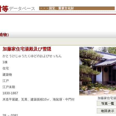
財等
データベース
・・・国宝、重要文化財
造物）
：
加藤家住宅湯殿及び雪隠
：
かとうけじゅうたくゆどのおよびせっちん
：
1棟
：
住宅
：
建築物
：
江戸
：
江戸末期
：
1830-1867
加藤家住宅
：
木造平屋建、瓦葺、建築面積10㎡、海鼠塀・中門付
：
：
28 － 0381