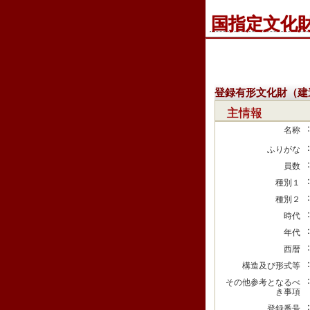
国指定文化
登録有形文化財（建
主情報
名称
ふりがな
員数
種別１
種別２
時代
年代
西暦
構造及び形式等
その他参考となるべ
き事項
登録番号