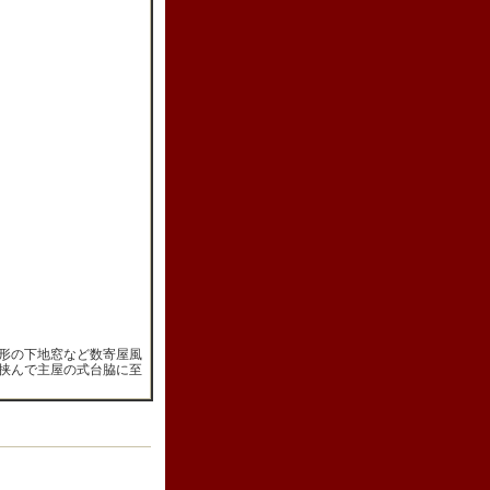
形の下地窓など数寄屋風
挟んで主屋の式台脇に至