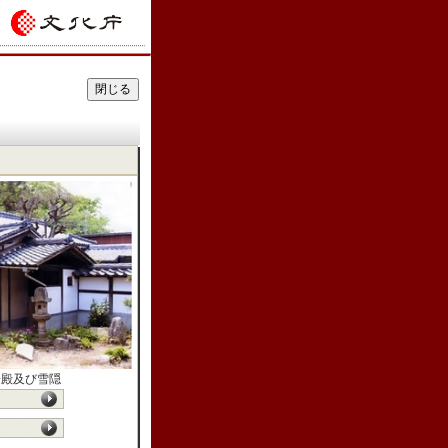
湯殿及び雪隠