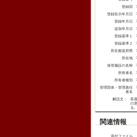
登録回
登録告示年月日
登録年月日
追加年月日
登録基準１
登録基準２
所在都道府県
所在地
保管施設の名称
所有者名
所有者種別
管理団体・管理責任
者名
解説文：
長
の
る
関連情報
添付ファイル