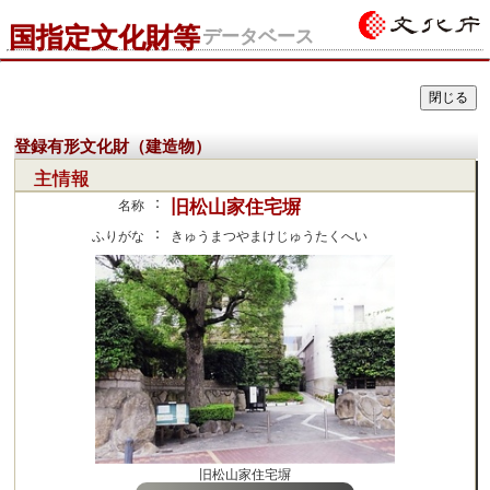
国指定文化財等
データベース
登録有形文化財（建造物）
主情報
：
旧松山家住宅塀
名称
：
ふりがな
きゅうまつやまけじゅうたくへい
旧松山家住宅塀