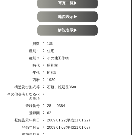
写真一覧▶
地図表示▶
解説表示▶
：
員数
1基
：
種別１
住宅
：
種別２
その他工作物
：
時代
昭和前
：
年代
昭和5
：
西暦
1930
：
構造及び形式等
石垣、総延長36m
：
その他参考となるべ
き事項
：
登録番号
28 － 0384
：
登録回
62
：
登録告示年月日
2009.01.22(平成21.01.22)
：
登録年月日
2009.01.08(平成21.01.08)
：
追加年月日