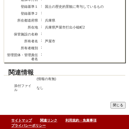
：
登録基準１
国土の歴史的景観に寄与しているもの
：
登録基準２
：
所在都道府県
兵庫県
：
所在地
兵庫県芦屋市打出小槌町2
：
保管施設の名称
：
所有者名
芦屋市
：
所有者種別
：
管理団体・管理責任
者名
関連情報
(情報の有無)
添付ファイ
なし
ル
サイトマップ
関連リンク
利用規約・免責事項
プライバシーポリシー