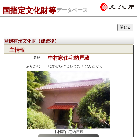
国指定文化財等
データベース
登録有形文化財（建造物）
主情報
：
中村家住宅納戸蔵
名称
：
ふりがな
なかむらけじゅうたくなんどぐら
中村家住宅納戸蔵