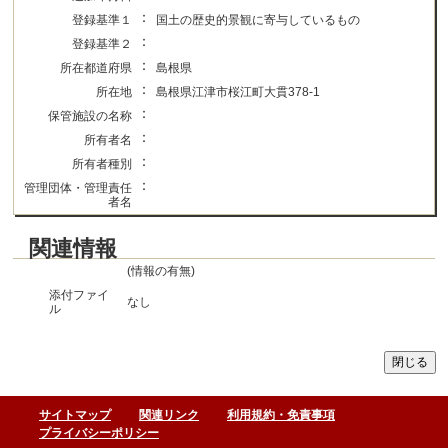
：
登録基準１
国土の歴史的景観に寄与しているもの
：
登録基準２
：
所在都道府県
島根県
：
所在地
島根県江津市桜江町大貫378-1
：
保管施設の名称
：
所有者名
：
所有者種別
：
管理団体・管理責任
者名
関連情報
(情報の有無)
添付ファイ
なし
ル
サイトマップ
関連リンク
利用規約・免責事項
プライバシーポリシー