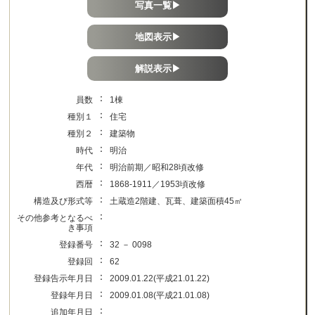
写真一覧▶
地図表示▶
解説表示▶
：
員数
1棟
：
種別１
住宅
：
種別２
建築物
：
時代
明治
：
年代
明治前期／昭和28頃改修
：
西暦
1868-1911／1953頃改修
：
構造及び形式等
土蔵造2階建、瓦葺、建築面積45㎡
：
その他参考となるべ
き事項
：
登録番号
32 － 0098
：
登録回
62
：
登録告示年月日
2009.01.22(平成21.01.22)
：
登録年月日
2009.01.08(平成21.01.08)
：
追加年月日