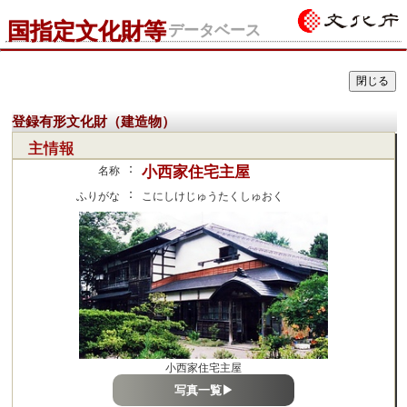
国指定文化財等
データベース
登録有形文化財（建造物）
主情報
：
小西家住宅主屋
名称
：
ふりがな
こにしけじゅうたくしゅおく
小西家住宅主屋
写真一覧▶