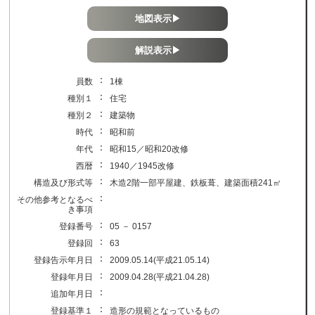
地図表示▶
解説表示▶
：
員数
1棟
：
種別１
住宅
：
種別２
建築物
：
時代
昭和前
：
年代
昭和15／昭和20改修
：
西暦
1940／1945改修
：
構造及び形式等
木造2階一部平屋建、鉄板葺、建築面積241㎡
：
その他参考となるべ
き事項
：
登録番号
05 － 0157
：
登録回
63
：
登録告示年月日
2009.05.14(平成21.05.14)
：
登録年月日
2009.04.28(平成21.04.28)
：
追加年月日
：
登録基準１
造形の規範となっているもの