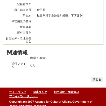
：
登録基準２
：
所在都道府県
秋田県
：
所在地
秋田県横手市雄物川町薄井字薄井94
：
保管施設の名称
：
所有者名
：
所有者種別
：
管理団体・管理責任
者名
関連情報
(情報の有無)
添付ファイ
なし
ル
サイトマップ
関連リンク
利用規約・免責事項
プライバシーポリシー
Copyright (c) 1997 Agency for Cultural Affairs, Government of