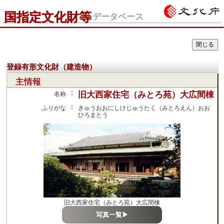
国指定文化財等
データベース
登録有形文化財（建造物）
主情報
：
旧大西家住宅（みとろ苑）大広間棟
名称
：
ふりがな
きゅうおおにしけじゅうたく（みとろえん）おお
ひろまとう
旧大西家住宅（みとろ苑）大広間棟
写真一覧▶