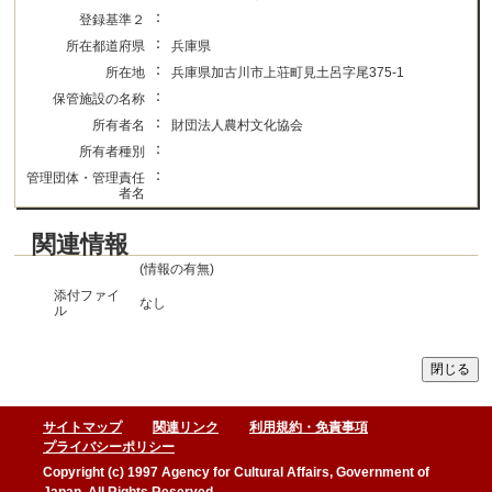
：
登録基準２
：
所在都道府県
兵庫県
：
所在地
兵庫県加古川市上荘町見土呂字尾375-1
：
保管施設の名称
：
所有者名
財団法人農村文化協会
：
所有者種別
：
管理団体・管理責任
者名
関連情報
(情報の有無)
添付ファイ
なし
ル
サイトマップ
関連リンク
利用規約・免責事項
プライバシーポリシー
Copyright (c) 1997 Agency for Cultural Affairs, Government of