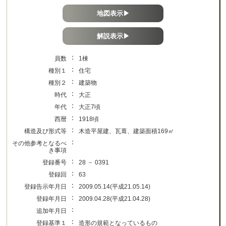
地図表示▶
解説表示▶
：
員数
1棟
：
種別１
住宅
：
種別２
建築物
：
時代
大正
：
年代
大正7頃
：
西暦
1918頃
：
構造及び形式等
木造平屋建、瓦葺、建築面積169㎡
：
その他参考となるべ
き事項
：
登録番号
28 － 0391
：
登録回
63
：
登録告示年月日
2009.05.14(平成21.05.14)
：
登録年月日
2009.04.28(平成21.04.28)
：
追加年月日
：
登録基準１
造形の規範となっているもの