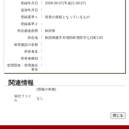
：
登録年月日
2009.08.07(平成21.08.07)
：
追加年月日
：
登録基準１
造形の規範となっているもの
：
登録基準２
：
所在都道府県
秋田県
：
所在地
秋田県横手市増田町増田字七日町130
：
保管施設の名称
：
所有者名
：
所有者種別
：
管理団体・管理責任
者名
関連情報
(情報の有無)
添付ファイ
なし
ル