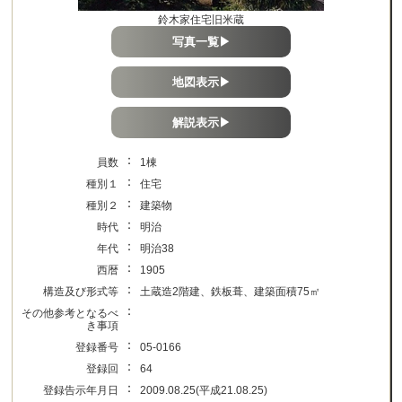
鈴木家住宅旧米蔵
写真一覧▶
地図表示▶
解説表示▶
：
員数
1棟
：
種別１
住宅
：
種別２
建築物
：
時代
明治
：
年代
明治38
：
西暦
1905
：
構造及び形式等
土蔵造2階建、鉄板葺、建築面積75㎡
：
その他参考となるべ
き事項
：
登録番号
05-0166
：
登録回
64
：
登録告示年月日
2009.08.25(平成21.08.25)