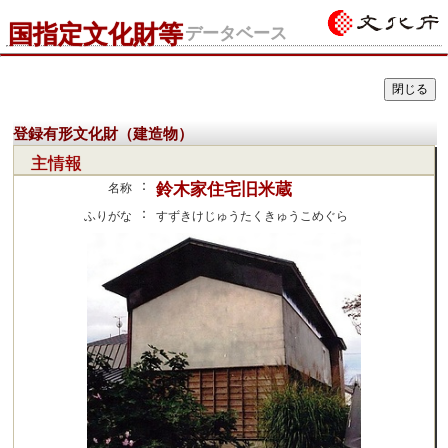
国指定文化財等
データベース
登録有形文化財（建造物）
主情報
：
鈴木家住宅旧米蔵
名称
：
ふりがな
すずきけじゅうたくきゅうこめぐら