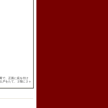
葺で、正面に庇を付け
土戸をたて、２階に２ヶ