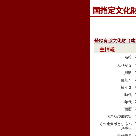
国指定文化
登録有形文化財（建
主情報
名称
ふりがな
員数
種別１
種別２
時代
年代
西暦
構造及び形式等
その他参考となるべ
き事項
登録番号