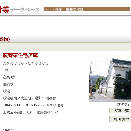
財等
データベース
・・・国宝、重要文化財
造物）
：
荻野家住宅店蔵
：
おぎのけじゅうたくみせぐら
：
1棟
：
産業3次
：
建築物
：
明治
：
明治後期／大正期・昭和45頃改修
：
荻野家
1868-1911／1912-1925・1970頃改修
：
土蔵造2階建、瓦葺、建築面積46㎡
：
：
10-0271