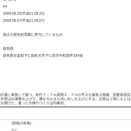
：
64
：
2009.08.25(平成21.08.25)
：
2009.08.07(平成21.08.07)
：
：
国土の歴史的景観に寄与しているもの
：
：
群馬県
：
群馬県甘楽郡下仁田町大字下仁田字中町西甲334他
：
：
：
：
脇往還に東面して建つ。桁行７．７ｍ梁間５．７ｍの平入土蔵造２階建、切妻造桟瓦
。外壁は白漆喰仕上げで、腰をモルタル洗い出し仕上げとする。正面は１階にもとは
窓を開けた。凝った大棟のつくりは印象的。
(情報の有無)
なし