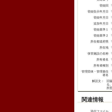
登録回
登録告示年月日
登録年月日
追加年月日
登録基準１
登録基準２
所在都道府県
所在地
保管施設の名称
所有者名
所有者種別
管理団体・管理責任
者名
解説文：
旧
る
所
関連情報
添付ファイル