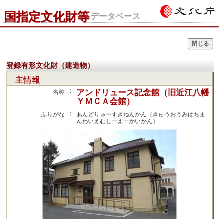
国指定文化財等
データベース
登録有形文化財（建造物）
主情報
：
アンドリュース記念館（旧近江八幡
名称
ＹＭＣＡ会館）
：
ふりがな
あんどりゅーすきねんかん（きゅうおうみはちま
んわいえむしーえーかいかん）