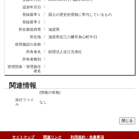
：
追加年月日
：
登録基準１
国土の歴史的景観に寄与しているもの
：
登録基準２
：
所在都道府県
滋賀県
：
所在地
滋賀県近江八幡市為心町中31
：
保管施設の名称
：
所有者名
財団法人近江兄弟社
：
所有者種別
：
管理団体・管理責任
者名
関連情報
(情報の有無)
添付ファイ
なし
ル
サイトマップ
関連リンク
利用規約・免責事項