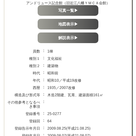
アンドリュース記念館（旧近江八幡ＹＭＣＡ会館）
写真一覧▶
地図表示▶
解説表示▶
：
員数
1棟
：
種別１
文化福祉
：
種別２
建築物
：
時代
昭和前
：
年代
昭和10／平成19改修
：
西暦
1935／2007改修
：
構造及び形式等
木造2階建、瓦葺、建築面積161㎡
：
その他参考となるべ
き事項
：
登録番号
25-0277
：
登録回
64
：
登録告示年月日
2009.08.25(平成21.08.25)
：
登録年月日
2009.08.07(平成21.08.07)