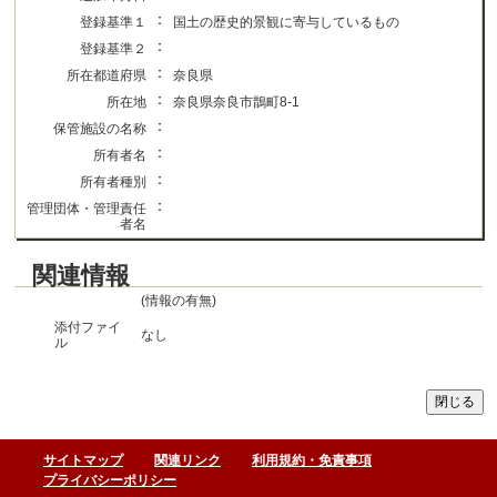
：
登録基準１
国土の歴史的景観に寄与しているもの
：
登録基準２
：
所在都道府県
奈良県
：
所在地
奈良県奈良市鵲町8-1
：
保管施設の名称
：
所有者名
：
所有者種別
：
管理団体・管理責任
者名
関連情報
(情報の有無)
添付ファイ
なし
ル
サイトマップ
関連リンク
利用規約・免責事項
プライバシーポリシー