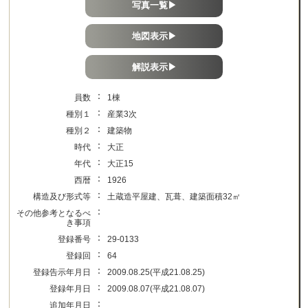
写真一覧▶
地図表示▶
解説表示▶
：
員数
1棟
：
種別１
産業3次
：
種別２
建築物
：
時代
大正
：
年代
大正15
：
西暦
1926
：
構造及び形式等
土蔵造平屋建、瓦葺、建築面積32㎡
：
その他参考となるべ
き事項
：
登録番号
29-0133
：
登録回
64
：
登録告示年月日
2009.08.25(平成21.08.25)
：
登録年月日
2009.08.07(平成21.08.07)
：
追加年月日