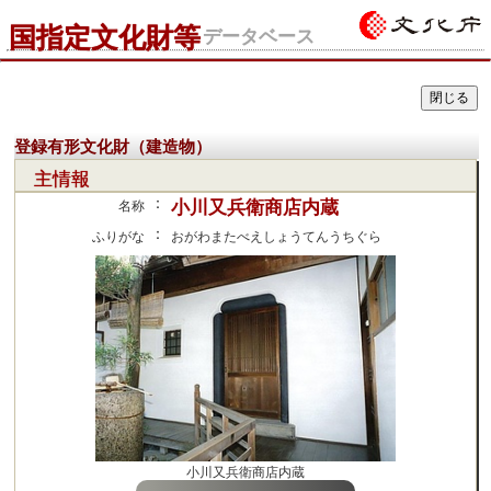
国指定文化財等
データベース
登録有形文化財（建造物）
主情報
：
小川又兵衛商店内蔵
名称
：
ふりがな
おがわまたべえしょうてんうちぐら
小川又兵衛商店内蔵