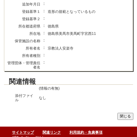
：
追加年月日
：
登録基準１
造形の規範となっているもの
：
登録基準２
：
所在都道府県
徳島県
：
所在地
徳島県美馬市美馬町字宮西11
：
保管施設の名称
：
所有者名
宗教法人安楽寺
：
所有者種別
：
管理団体・管理責任
者名
関連情報
(情報の有無)
添付ファイ
なし
ル
サイトマップ
関連リンク
利用規約・免責事項