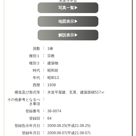
安楽寺本堂
写真一覧▶
地図表示▶
解説表示▶
：
員数
1棟
：
種別１
宗教
：
種別２
建築物
：
時代
昭和前
：
年代
昭和13
：
西暦
1938
：
構造及び形式等
木造平屋建、瓦葺、建築面積517㎡
：
その他参考となるべ
き事項
：
登録番号
36-0074
：
登録回
64
：
登録告示年月日
2009.08.25(平成21.08.25)
：
登録年月日
2009.08.07(平成21.08.07)