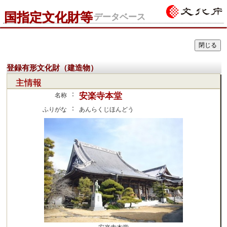
国指定文化財等
データベース
登録有形文化財（建造物）
主情報
：
安楽寺本堂
名称
：
ふりがな
あんらくじほんどう