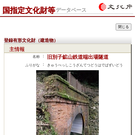
国指定文化財等
データベース
登録有形文化財（建造物）
主情報
：
旧別子鉱山鉄道端出場隧道
名称
：
ふりがな
きゅうべっしこうざんてつどうはでばずいどう