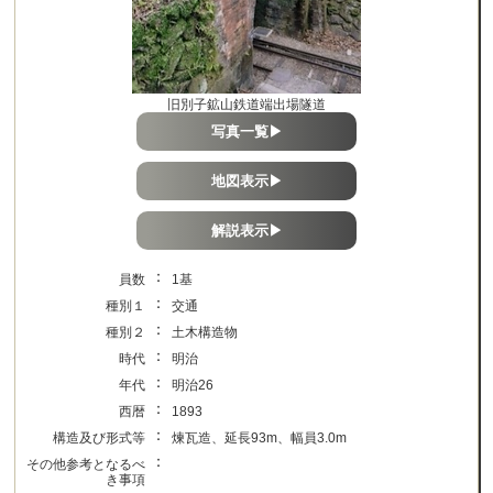
旧別子鉱山鉄道端出場隧道
写真一覧▶
地図表示▶
解説表示▶
：
員数
1基
：
種別１
交通
：
種別２
土木構造物
：
時代
明治
：
年代
明治26
：
西暦
1893
：
構造及び形式等
煉瓦造、延長93m、幅員3.0m
：
その他参考となるべ
き事項