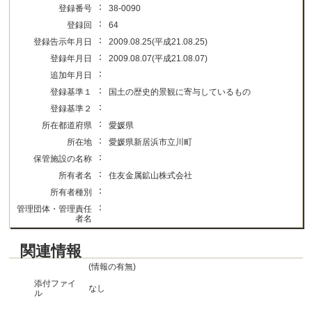
：
登録番号
38-0090
：
登録回
64
：
登録告示年月日
2009.08.25(平成21.08.25)
：
登録年月日
2009.08.07(平成21.08.07)
：
追加年月日
：
登録基準１
国土の歴史的景観に寄与しているもの
：
登録基準２
：
所在都道府県
愛媛県
：
所在地
愛媛県新居浜市立川町
：
保管施設の名称
：
所有者名
住友金属鉱山株式会社
：
所有者種別
：
管理団体・管理責任
者名
関連情報
(情報の有無)
添付ファイ
なし
ル