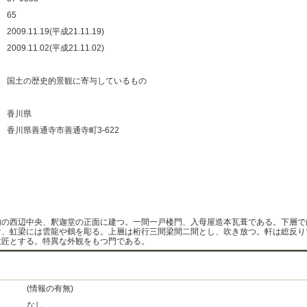
：
65
：
2009.11.19(平成21.11.19)
：
2009.11.02(平成21.11.02)
：
：
国土の歴史的景観に寄与しているもの
：
：
香川県
：
香川県善通寺市善通寺町3-622
：
：
：
：
内の西辺中央、釈迦堂の正面に建つ。一間一戸楼門、入母屋造本瓦葺である。下層で
け、虹梁には雲龍や鶴を彫る。上層は桁行三間梁間二間とし、吹き放つ。軒は総反り
意匠とする。特異な外観をもつ門である。
(情報の有無)
なし