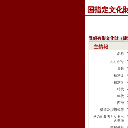
国指定文化
登録有形文化財（建
主情報
名称
ふりがな
員数
種別１
種別２
時代
年代
西暦
構造及び形式等
その他参考となるべ
き事項
登録番号