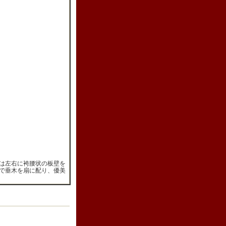
は左右に袴腰状の板壁を
で垂木を扇に配り、優美