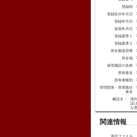
登録回
登録告示年月日
登録年月日
追加年月日
登録基準１
登録基準２
所在都道府県
所在地
保管施設の名称
所有者名
所有者種別
管理団体・管理責任
者名
解説文：
境
設
な
関連情報
添付ファイル