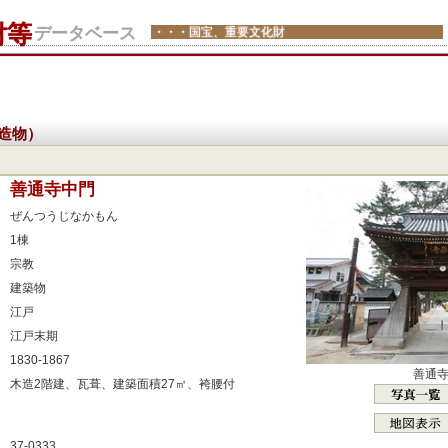
財等
データベース
・・・国宝、重要文化財
造物）
：
善通寺中門
：
ぜんつうじなかもん
：
1棟
：
宗教
：
建築物
：
江戸
：
江戸末期
：
1830-1867
善通
：
木造2階建、瓦葺、建築面積27㎡、袴腰付
：
：
37-0333