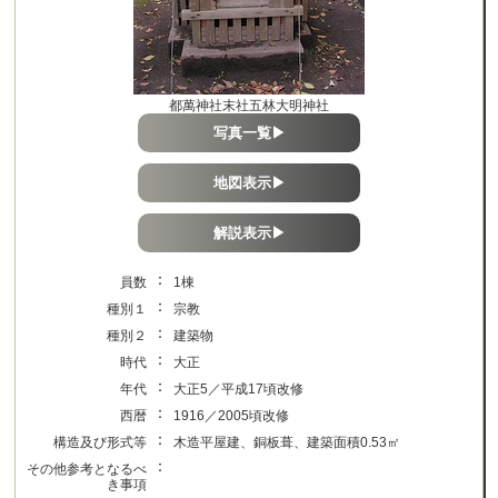
都萬神社末社五林大明神社
写真一覧▶
地図表示▶
解説表示▶
：
員数
1棟
：
種別１
宗教
：
種別２
建築物
：
時代
大正
：
年代
大正5／平成17頃改修
：
西暦
1916／2005頃改修
：
構造及び形式等
木造平屋建、銅板葺、建築面積0.53㎡
：
その他参考となるべ
き事項