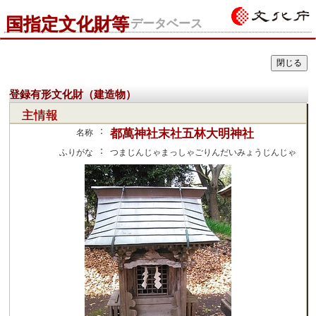
国指定文化財等
データベース
登録有形文化財（建造物）
主情報
：
都萬神社末社五林大明神社
名称
：
ふりがな
つまじんじゃまっしゃごりんだいみょうじんじゃ