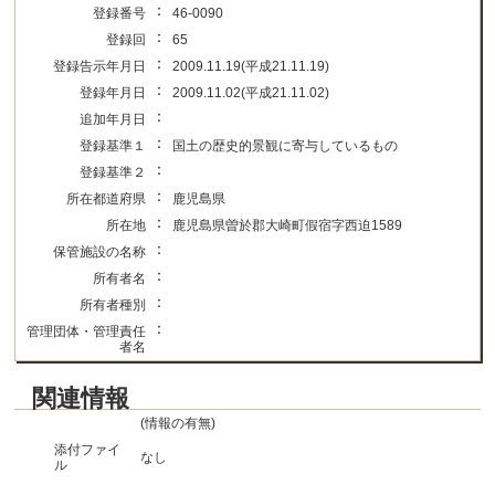
：
登録番号
46-0090
：
登録回
65
：
登録告示年月日
2009.11.19(平成21.11.19)
：
登録年月日
2009.11.02(平成21.11.02)
：
追加年月日
：
登録基準１
国土の歴史的景観に寄与しているもの
：
登録基準２
：
所在都道府県
鹿児島県
：
所在地
鹿児島県曽於郡大崎町假宿字西迫1589
：
保管施設の名称
：
所有者名
：
所有者種別
：
管理団体・管理責任
者名
関連情報
(情報の有無)
添付ファイ
なし
ル