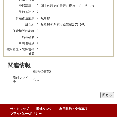
：
登録基準１
国土の歴史的景観に寄与しているもの
：
登録基準２
：
所在都道府県
岐阜県
：
所在地
岐阜県各務原市成清町2-76-2他
：
保管施設の名称
：
所有者名
：
所有者種別
：
管理団体・管理責任
者名
関連情報
(情報の有無)
添付ファイ
なし
ル
サイトマップ
関連リンク
利用規約・免責事項
プライバシーポリシー