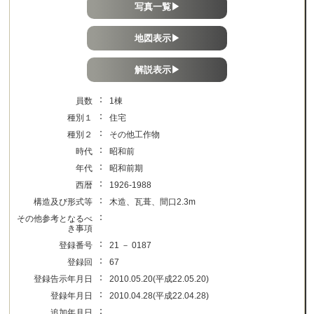
写真一覧▶
地図表示▶
解説表示▶
：
員数
1棟
：
種別１
住宅
：
種別２
その他工作物
：
時代
昭和前
：
年代
昭和前期
：
西暦
1926-1988
：
構造及び形式等
木造、瓦葺、間口2.3m
：
その他参考となるべ
き事項
：
登録番号
21 － 0187
：
登録回
67
：
登録告示年月日
2010.05.20(平成22.05.20)
：
登録年月日
2010.04.28(平成22.04.28)
：
追加年月日