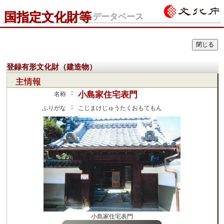
国指定文化財等
データベース
登録有形文化財（建造物）
主情報
：
小島家住宅表門
名称
：
ふりがな
こじまけじゅうたくおもてもん
小島家住宅表門