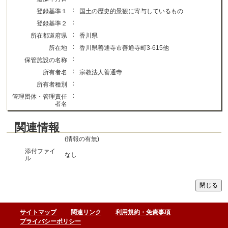
：
登録基準１
国土の歴史的景観に寄与しているもの
：
登録基準２
：
所在都道府県
香川県
：
所在地
香川県善通寺市善通寺町3-615他
：
保管施設の名称
：
所有者名
宗教法人善通寺
：
所有者種別
：
管理団体・管理責任
者名
関連情報
(情報の有無)
添付ファイ
なし
ル
サイトマップ
関連リンク
利用規約・免責事項
プライバシーポリシー