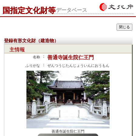
国指定文化財等
データベース
登録有形文化財（建造物）
主情報
：
善通寺誕生院仁王門
名称
：
ふりがな
ぜんつうじたんじょういんにおうもん
善通寺誕生院仁王門