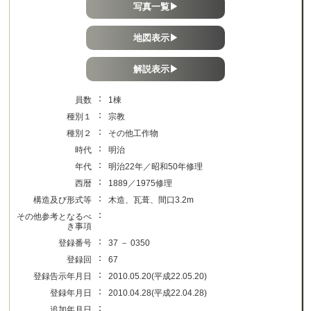
写真一覧▶
地図表示▶
解説表示▶
：
員数
1棟
：
種別１
宗教
：
種別２
その他工作物
：
時代
明治
：
年代
明治22年／昭和50年修理
：
西暦
1889／1975修理
：
構造及び形式等
木造、瓦葺、間口3.2m
：
その他参考となるべ
き事項
：
登録番号
37 － 0350
：
登録回
67
：
登録告示年月日
2010.05.20(平成22.05.20)
：
登録年月日
2010.04.28(平成22.04.28)
：
追加年月日