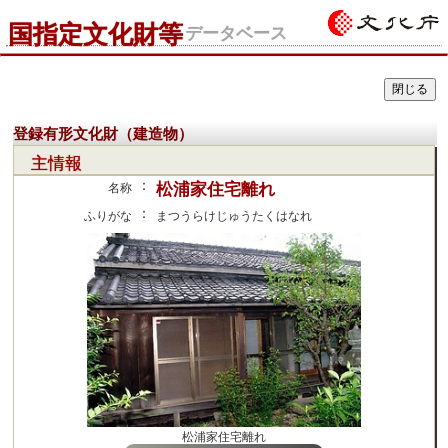
国指定文化財等
データベース
登録有形文化財（建造物）
主情報
：
松浦家住宅離れ
名称
：
ふりがな
まつうらけじゅうたくはなれ
松浦家住宅離れ