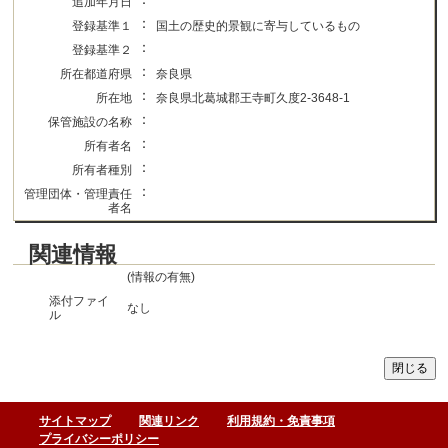
追加年月日
：
登録基準１
国土の歴史的景観に寄与しているもの
：
登録基準２
：
所在都道府県
奈良県
：
所在地
奈良県北葛城郡王寺町久度2-3648-1
：
保管施設の名称
：
所有者名
：
所有者種別
：
管理団体・管理責任
者名
関連情報
(情報の有無)
添付ファイ
なし
ル
サイトマップ
関連リンク
利用規約・免責事項
プライバシーポリシー