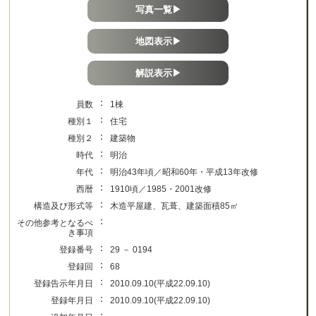
写真一覧▶
地図表示▶
解説表示▶
：
員数
1棟
：
種別１
住宅
：
種別２
建築物
：
時代
明治
：
年代
明治43年頃／昭和60年・平成13年改修
：
西暦
1910頃／1985・2001改修
：
構造及び形式等
木造平屋建、瓦葺、建築面積85㎡
：
その他参考となるべ
き事項
：
登録番号
29 － 0194
：
登録回
68
：
登録告示年月日
2010.09.10(平成22.09.10)
：
登録年月日
2010.09.10(平成22.09.10)
：