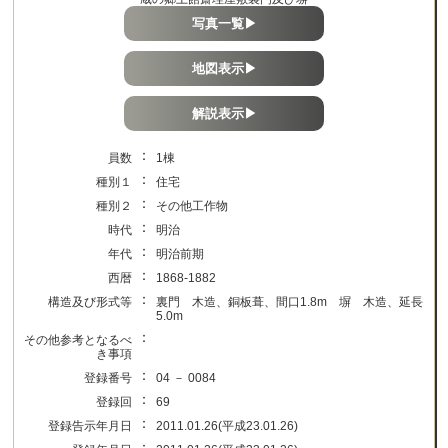
写真一覧▶
地図表示▶
解説表示▶
：
員数
1棟
：
種別１
住宅
：
種別２
その他工作物
：
時代
明治
：
年代
明治前期
：
西暦
1868-1882
：
構造及び形式等
裏門 木造、銅板葺、間口1.8m 塀 木造、延長
5.0m
：
その他参考となるべ
き事項
：
登録番号
04 － 0084
：
登録回
69
：
登録告示年月日
2011.01.26(平成23.01.26)
：