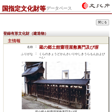
国指定文化財等
データベース
登録有形文化財（建造物）
主情報
：
蔵の郷土館齋理屋敷裏門及び塀
名称
：
ふりがな
くらのきょうどかんさいりやしきうらもんおよび
へい
蔵の郷土館齋理屋敷裏門及び塀