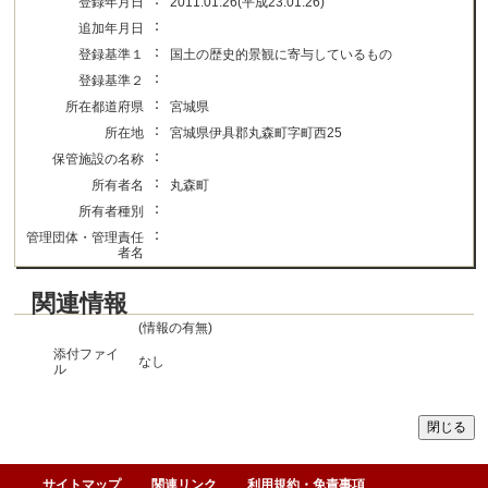
登録年月日
2011.01.26(平成23.01.26)
：
追加年月日
：
登録基準１
国土の歴史的景観に寄与しているもの
：
登録基準２
：
所在都道府県
宮城県
：
所在地
宮城県伊具郡丸森町字町西25
：
保管施設の名称
：
所有者名
丸森町
：
所有者種別
：
管理団体・管理責任
者名
関連情報
(情報の有無)
添付ファイ
なし
ル
サイトマップ
関連リンク
利用規約・免責事項