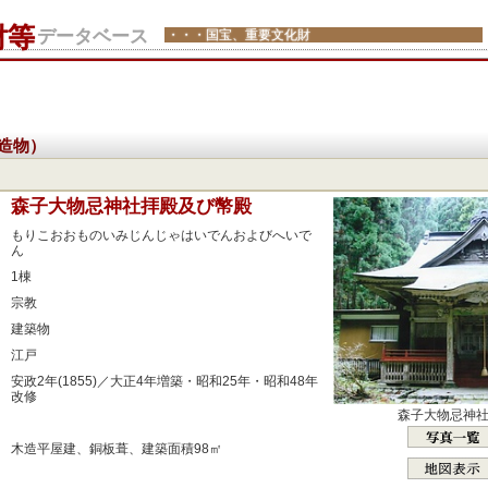
財等
データベース
・・・国宝、重要文化財
造物）
：
森子大物忌神社拝殿及び幣殿
：
もりこおおものいみじんじゃはいでんおよびへいで
ん
：
1棟
：
宗教
：
建築物
：
江戸
：
安政2年(1855)／大正4年増築・昭和25年・昭和48年
改修
森子大物忌神
：
：
木造平屋建、銅板葺、建築面積98㎡
：