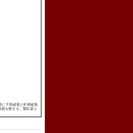
面に千鳥破風と軒唐破風
蟇股を配する。繋虹梁上