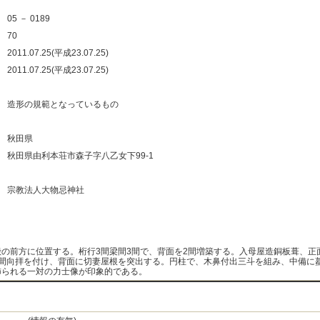
：
05 － 0189
：
70
：
2011.07.25(平成23.07.25)
：
2011.07.25(平成23.07.25)
：
：
造形の規範となっているもの
：
：
秋田県
：
秋田県由利本荘市森子字八乙女下99-1
：
：
宗教法人大物忌神社
：
：
殿の前方に位置する。桁行3間梁間3間で、背面を2間増築する。入母屋造銅板葺、正
1間向拝を付け、背面に切妻屋根を突出する。円柱で、木鼻付出三斗を組み、中備に
飾られる一対の力士像が印象的である。