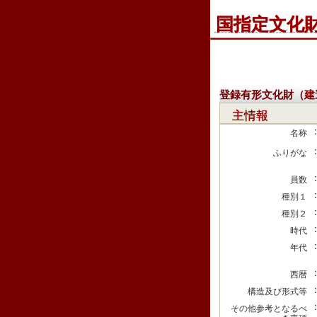
国指定文化
登録有形文化財（建
主情報
名称
ふりがな
員数
種別１
種別２
時代
年代
西暦
構造及び形式等
その他参考となるべ