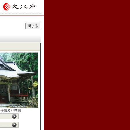
社拝殿及び幣殿