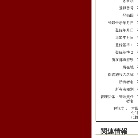
き事項
登録番号
登録回
登録告示年月日
登録年月日
追加年月日
登録基準１
登録基準２
所在都道府県
所在地
保管施設の名称
所有者名
所有者種別
管理団体・管理責任
者名
解説文：
本
付
に
関連情報