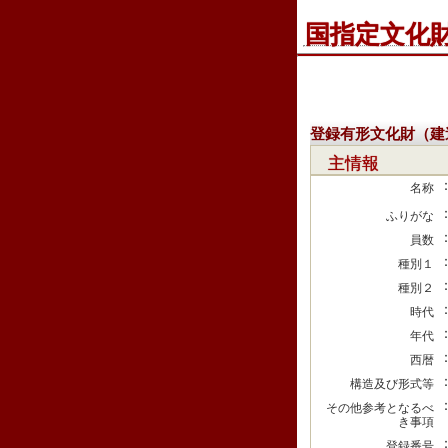
国指定文化
登録有形文化財（建
主情報
名称
ふりがな
員数
種別１
種別２
時代
年代
西暦
構造及び形式等
その他参考となるべ
き事項
登録番号