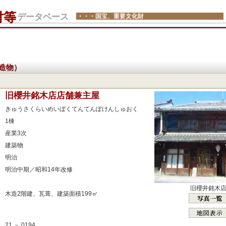
財等
データベース
・・・国宝、重要文化財
造物）
：
旧櫻井銘木店店舗兼主屋
：
きゅうさくらいめいぼくてんてんぽけんしゅおく
：
1棟
：
産業3次
：
建築物
：
明治
：
明治中期／昭和14年改修
：
旧櫻井銘木
：
木造2階建、瓦葺、建築面積199㎡
：
：
21 － 0194