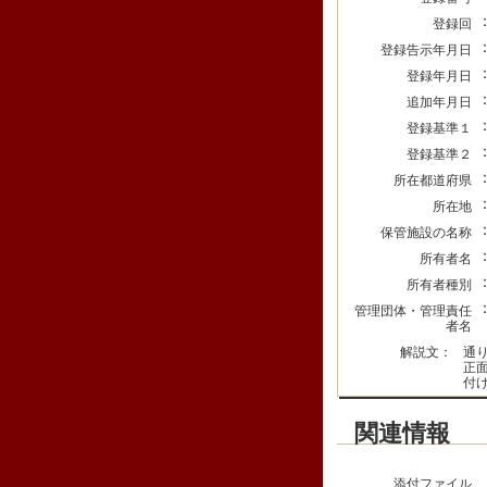
登録回
登録告示年月日
登録年月日
追加年月日
登録基準１
登録基準２
所在都道府県
所在地
保管施設の名称
所有者名
所有者種別
管理団体・管理責任
者名
解説文：
通
正
付
関連情報
添付ファイル