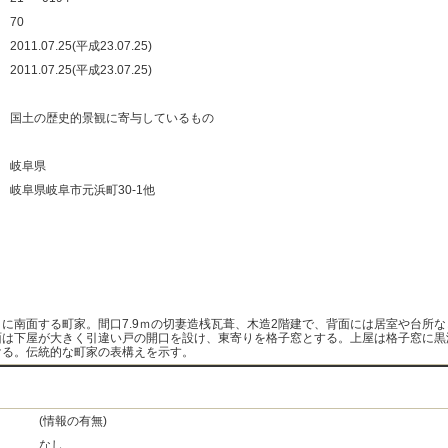
：
70
：
2011.07.25(平成23.07.25)
：
2011.07.25(平成23.07.25)
：
：
国土の歴史的景観に寄与しているもの
：
：
岐阜県
：
岐阜県岐阜市元浜町30-1他
：
：
：
：
りに南面する町家。間口7.9ｍの切妻造桟瓦葺、木造2階建で、背面には居室や台所な
面は下屋が大きく引違い戸の開口を設け、東寄りを格子窓とする。上屋は格子窓に黒
ける。伝統的な町家の表構えを示す。
(情報の有無)
なし