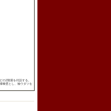
どの2階屋を付設する。
漆喰壁とし、袖ウダツを