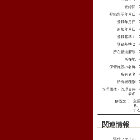
登録回
登録告示年月日
登録年月日
追加年月日
登録基準１
登録基準２
所在都道府県
所在地
保管施設の名称
所有者名
所有者種別
管理団体・管理責任
者名
解説文：
主
る
す
関連情報
添付ファイル