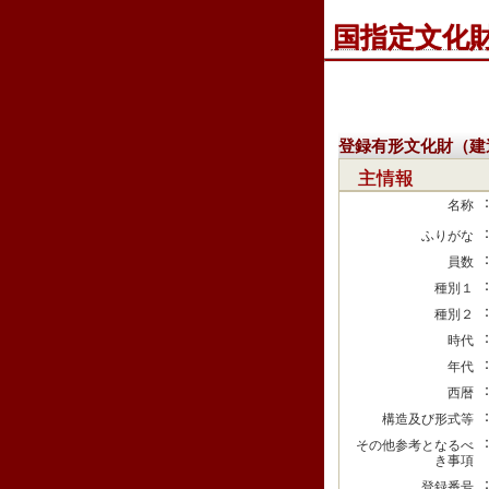
国指定文化
登録有形文化財（建
主情報
名称
ふりがな
員数
種別１
種別２
時代
年代
西暦
構造及び形式等
その他参考となるべ
き事項
登録番号