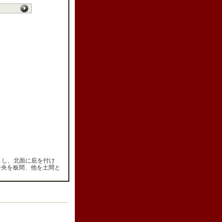
とし、北面に庇を付け
中央を板間、他を土間と