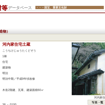
財等
データベース
・・・国宝、重要文化財
造物）
：
河内家住宅土蔵
：
こうちけじゅうたくどぞう
：
1棟
：
住宅
：
建築物
：
明治
：
明治中期／平成9年頃改修
：
：
木造2階建、瓦葺、建築面積60㎡
：
河内家
：
38 － 0100