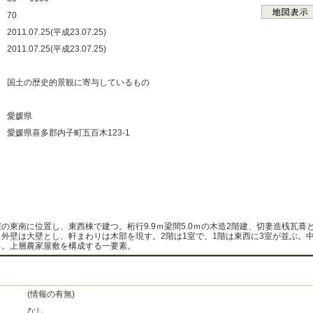
：
70
：
2011.07.25(平成23.07.25)
：
2011.07.25(平成23.07.25)
：
：
国土の歴史的景観に寄与しているもの
：
：
愛媛県
：
愛媛県喜多郡内子町五百木123-1
：
：
：
：
屋の東南に位置し、東西棟で建つ。桁行9.9ｍ梁間5.0ｍの木造2階建、切妻造桟瓦葺
。外壁は大壁とし、軒まわりは木部を現す。2階は1室で、1階は東西に3室が並ぶ。
る。上層農家屋敷を構成する一要素。
(情報の有無)
なし