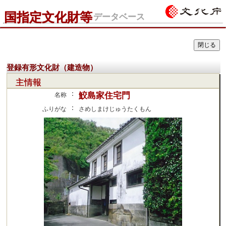
国指定文化財等
データベース
登録有形文化財（建造物）
主情報
：
鮫島家住宅門
名称
：
ふりがな
さめしまけじゅうたくもん