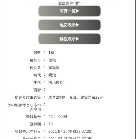
鮫島家住宅門
写真一覧▶
地図表示▶
解説表示▶
：
員数
1棟
：
種別１
住宅
：
種別２
建築物
：
時代
明治
：
年代
明治後期
：
西暦
：
構造及び形式等
木造2階建、瓦葺、建築面積29㎡
：
その他参考となるべ
き事項
：
登録番号
46 － 0099
：
登録回
70
：
登録告示年月日
2011.07.25(平成23.07.25)
：