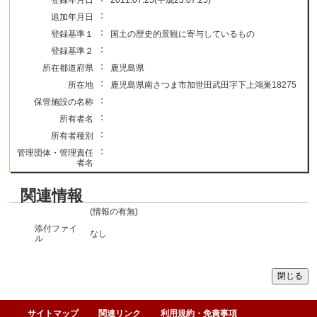
登録年月日
2011.07.25(平成23.07.25)
：
追加年月日
：
登録基準１
国土の歴史的景観に寄与しているもの
：
登録基準２
：
所在都道府県
鹿児島県
：
所在地
鹿児島県南さつま市加世田武田字下上鴻巣18275
：
保管施設の名称
：
所有者名
：
所有者種別
：
管理団体・管理責任
者名
関連情報
(情報の有無)
添付ファイ
なし
ル
サイトマップ
関連リンク
利用規約・免責事項