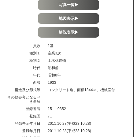
写真一覧▶
地図表示▶
解説表示▶
：
員数
1基
：
種別１
産業3次
：
種別２
土木構造物
：
時代
昭和前
：
年代
昭和8年
：
西暦
1933
：
構造及び形式等
コンクリート造、面積1344㎡、機械室付
：
その他参考となるべ
き事項
：
登録番号
15 － 0352
：
登録回
71
：
登録告示年月日
2011.10.28(平成23.10.28)
：
登録年月日
2011.10.28(平成23.10.28)