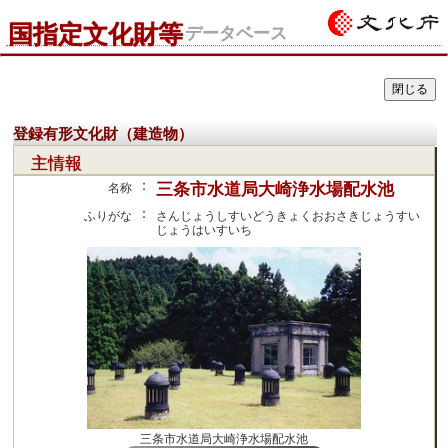
国指定文化財等
データベース
登録有形文化財（建造物）
主情報
：
三条市水道局大崎浄水場配水池
名称
：
ふりがな
さんじょうしすいどうきょくおおさきじょうすい
じょうはいすいち
三条市水道局大崎浄水場配水池