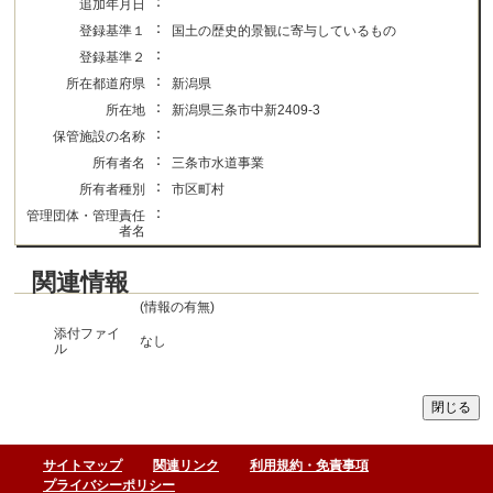
：
追加年月日
：
登録基準１
国土の歴史的景観に寄与しているもの
：
登録基準２
：
所在都道府県
新潟県
：
所在地
新潟県三条市中新2409-3
：
保管施設の名称
：
所有者名
三条市水道事業
：
所有者種別
市区町村
：
管理団体・管理責任
者名
関連情報
(情報の有無)
添付ファイ
なし
ル
サイトマップ
関連リンク
利用規約・免責事項
プライバシーポリシー