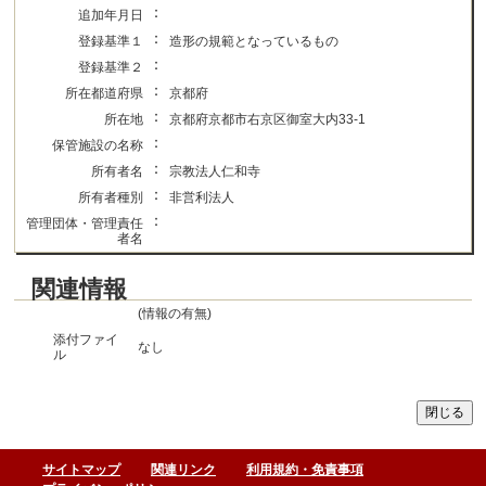
：
追加年月日
：
登録基準１
造形の規範となっているもの
：
登録基準２
：
所在都道府県
京都府
：
所在地
京都府京都市右京区御室大内33-1
：
保管施設の名称
：
所有者名
宗教法人仁和寺
：
所有者種別
非営利法人
：
管理団体・管理責任
者名
関連情報
(情報の有無)
添付ファイ
なし
ル
サイトマップ
関連リンク
利用規約・免責事項