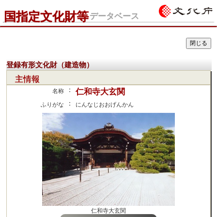
国指定文化財等
データベース
登録有形文化財（建造物）
主情報
：
仁和寺大玄関
名称
：
ふりがな
にんなじおおげんかん
仁和寺大玄関