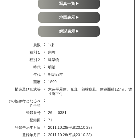
写真一覧▶
地図表示▶
解説表示▶
：
員数
1棟
：
種別１
宗教
：
種別２
建築物
：
時代
明治
：
年代
明治23年
：
西暦
1890
：
構造及び形式等
木造平屋建、瓦葺一部檜皮葺、建築面積127㎡、渡
り廊下付
：
その他参考となるべ
き事項
：
登録番号
26 － 0381
：
登録回
71
：
登録告示年月日
2011.10.28(平成23.10.28)
：
登録年月日
2011.10.28(平成23.10.28)