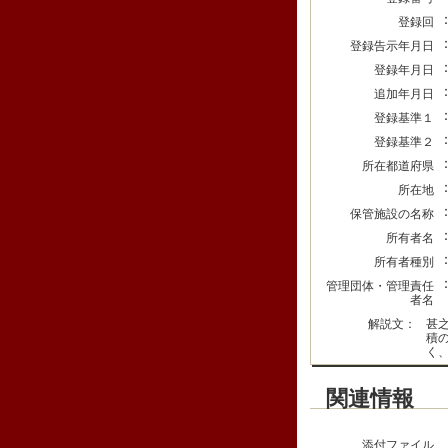
登録回
登録告示年月日
登録年月日
追加年月日
登録基準１
登録基準２
所在都道府県
所在地
保管施設の名称
所有者名
所有者種別
管理団体・管理責任
者名
解説文：
甚
積
く
関連情報
添付ファイル