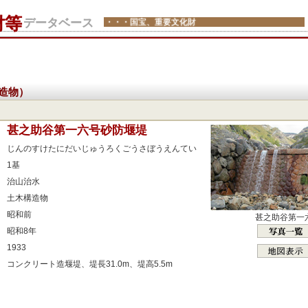
財等
データベース
・・・国宝、重要文化財
造物）
：
甚之助谷第一六号砂防堰堤
：
じんのすけたにだいじゅうろくごうさぼうえんてい
：
1基
：
治山治水
：
土木構造物
：
昭和前
甚之助谷第一
：
昭和8年
：
1933
：
コンクリート造堰堤、堤長31.0m、堤高5.5m
：
：