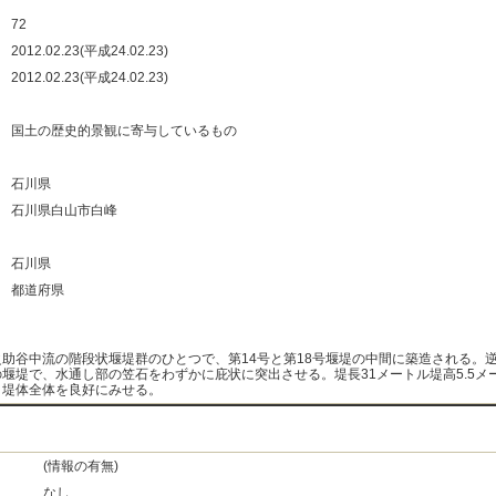
：
72
：
2012.02.23(平成24.02.23)
：
2012.02.23(平成24.02.23)
：
：
国土の歴史的景観に寄与しているもの
：
：
石川県
：
石川県白山市白峰
：
：
石川県
：
都道府県
：
之助谷中流の階段状堰堤群のひとつで、第14号と第18号堰堤の中間に築造される。
の堰堤で、水通し部の笠石をわずかに庇状に突出させる。堤長31メートル堤高5.5メ
、堤体全体を良好にみせる。
(情報の有無)
なし