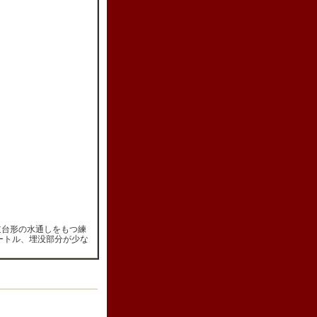
逆台形の水通しをもつ練
ートル、埋没部分が少な