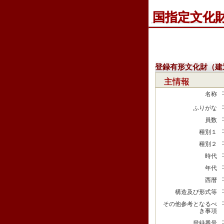
国指定文化
登録有形文化財（建
主情報
名称
ふりがな
員数
種別１
種別２
時代
年代
西暦
構造及び形式等
その他参考となるべ
き事項
登録番号