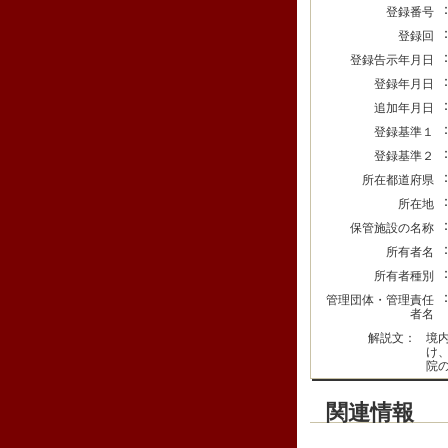
登録番号
登録回
登録告示年月日
登録年月日
追加年月日
登録基準１
登録基準２
所在都道府県
所在地
保管施設の名称
所有者名
所有者種別
管理団体・管理責任
者名
解説文：
境
け
院
関連情報