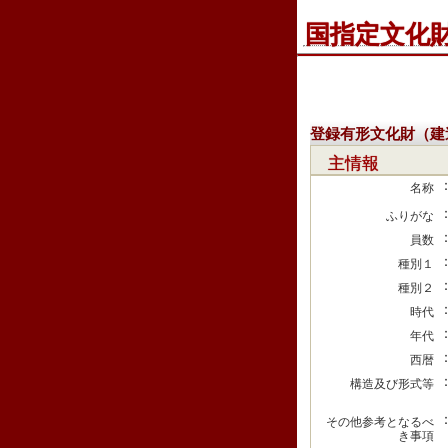
国指定文化
登録有形文化財（建
主情報
名称
ふりがな
員数
種別１
種別２
時代
年代
西暦
構造及び形式等
その他参考となるべ
き事項