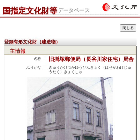
国指定文化財等
データベース
登録有形文化財（建造物）
主情報
：
旧掛塚郵便局（長谷川家住宅）局舎
名称
：
ふりがな
きゅうかけつかゆうびんきょく（はせがわけじゅ
うたく）きょくしゃ