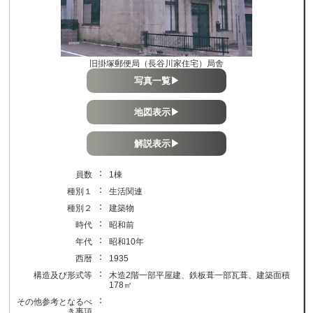
旧掛塚郵便局（長谷川家住宅）局舎
写真一覧▶
地図表示▶
解説表示▶
：
員数
1棟
：
種別１
生活関連
：
種別２
建築物
：
時代
昭和前
：
年代
昭和10年
：
西暦
1935
：
構造及び形式等
木造2階一部平屋建、鉄板葺一部瓦葺、建築面積
178㎡
：
その他参考となるべ
き事項