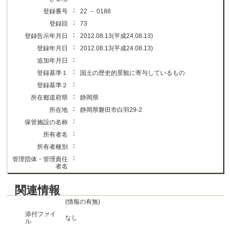
：
登録番号
22 － 0188
：
登録回
73
：
登録告示年月日
2012.08.13(平成24.08.13)
：
登録年月日
2012.08.13(平成24.08.13)
：
追加年月日
：
登録基準１
国土の歴史的景観に寄与しているもの
：
登録基準２
：
所在都道府県
静岡県
：
所在地
静岡県磐田市白羽29-2
：
保管施設の名称
：
所有者名
：
所有者種別
：
管理団体・管理責任
者名
関連情報
(情報の有無)
添付ファイ
なし
ル