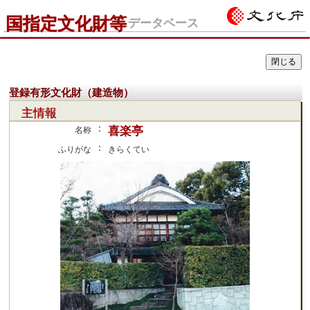
国指定文化財等
データベース
登録有形文化財（建造物）
主情報
：
喜楽亭
名称
：
ふりがな
きらくてい