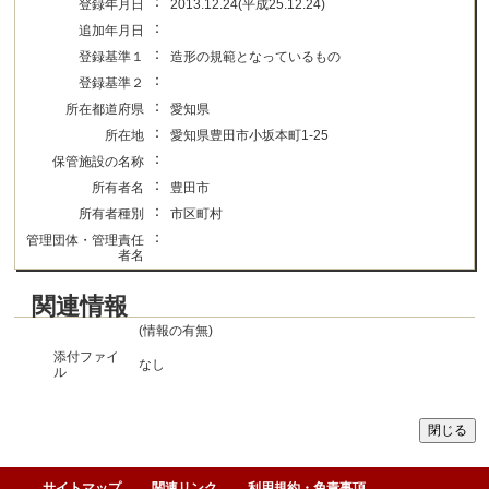
：
登録年月日
2013.12.24(平成25.12.24)
：
追加年月日
：
登録基準１
造形の規範となっているもの
：
登録基準２
：
所在都道府県
愛知県
：
所在地
愛知県豊田市小坂本町1-25
：
保管施設の名称
：
所有者名
豊田市
：
所有者種別
市区町村
：
管理団体・管理責任
者名
関連情報
(情報の有無)
添付ファイ
なし
ル
サイトマップ
関連リンク
利用規約・免責事項