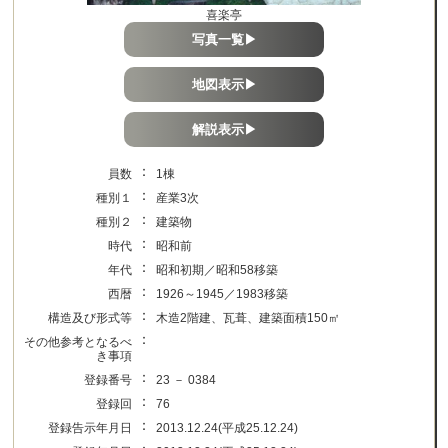
喜楽亭
写真一覧▶
地図表示▶
解説表示▶
：
員数
1棟
：
種別１
産業3次
：
種別２
建築物
：
時代
昭和前
：
年代
昭和初期／昭和58移築
：
西暦
1926～1945／1983移築
：
構造及び形式等
木造2階建、瓦葺、建築面積150㎡
：
その他参考となるべ
き事項
：
登録番号
23 － 0384
：
登録回
76
：
登録告示年月日
2013.12.24(平成25.12.24)