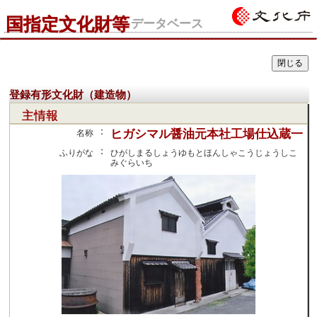
国指定文化財等
データベース
登録有形文化財（建造物）
主情報
：
ヒガシマル醤油元本社工場仕込蔵一
名称
：
ふりがな
ひがしまるしょうゆもとほんしゃこうじょうしこ
みぐらいち