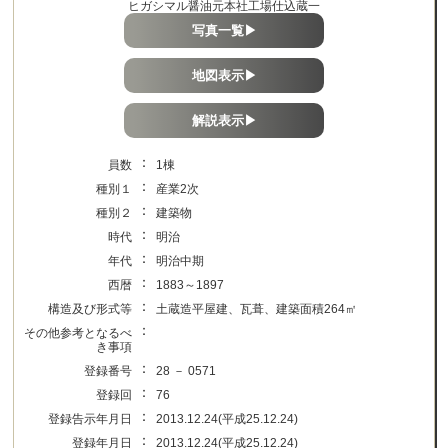
ヒガシマル醤油元本社工場仕込蔵一
写真一覧▶
地図表示▶
解説表示▶
：
員数
1棟
：
種別１
産業2次
：
種別２
建築物
：
時代
明治
：
年代
明治中期
：
西暦
1883～1897
：
構造及び形式等
土蔵造平屋建、瓦葺、建築面積264㎡
：
その他参考となるべ
き事項
：
登録番号
28 － 0571
：
登録回
76
：
登録告示年月日
2013.12.24(平成25.12.24)
：
登録年月日
2013.12.24(平成25.12.24)