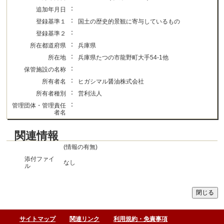
：
追加年月日
：
登録基準１
国土の歴史的景観に寄与しているもの
：
登録基準２
：
所在都道府県
兵庫県
：
所在地
兵庫県たつの市龍野町大手54-1他
：
保管施設の名称
：
所有者名
ヒガシマル醤油株式会社
：
所有者種別
営利法人
：
管理団体・管理責任
者名
関連情報
(情報の有無)
添付ファイ
なし
ル
サイトマップ
関連リンク
利用規約・免責事項