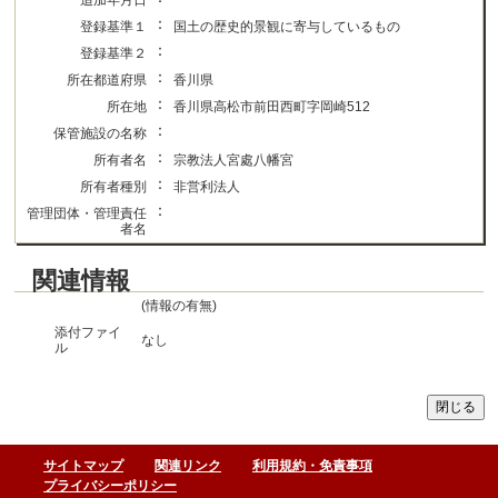
追加年月日
：
登録基準１
国土の歴史的景観に寄与しているもの
：
登録基準２
：
所在都道府県
香川県
：
所在地
香川県高松市前田西町字岡崎512
：
保管施設の名称
：
所有者名
宗教法人宮處八幡宮
：
所有者種別
非営利法人
：
管理団体・管理責任
者名
関連情報
(情報の有無)
添付ファイ
なし
ル
サイトマップ
関連リンク
利用規約・免責事項
プライバシーポリシー