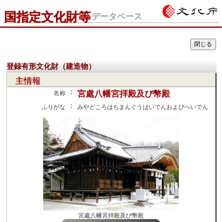
国指定文化財等
データベース
登録有形文化財（建造物）
主情報
：
宮處八幡宮拝殿及び幣殿
名称
：
ふりがな
みやどころはちまんぐうはいでんおよびへいでん
宮處八幡宮拝殿及び幣殿