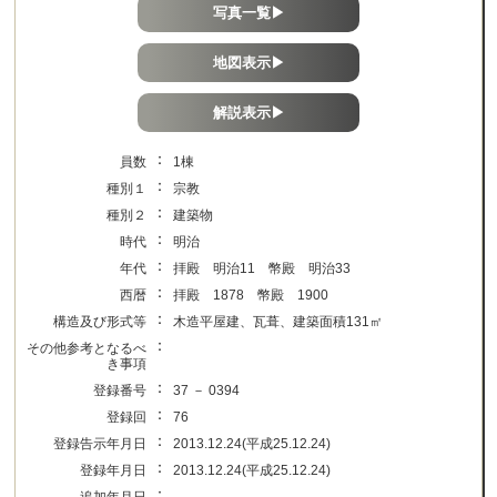
写真一覧▶
地図表示▶
解説表示▶
：
員数
1棟
：
種別１
宗教
：
種別２
建築物
：
時代
明治
：
年代
拝殿 明治11 幣殿 明治33
：
西暦
拝殿 1878 幣殿 1900
：
構造及び形式等
木造平屋建、瓦葺、建築面積131㎡
：
その他参考となるべ
き事項
：
登録番号
37 － 0394
：
登録回
76
：
登録告示年月日
2013.12.24(平成25.12.24)
：
登録年月日
2013.12.24(平成25.12.24)
：