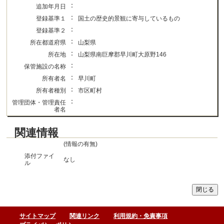
：
追加年月日
：
登録基準１
国土の歴史的景観に寄与しているもの
：
登録基準２
：
所在都道府県
山梨県
：
所在地
山梨県南巨摩郡早川町大原野146
：
保管施設の名称
：
所有者名
早川町
：
所有者種別
市区町村
：
管理団体・管理責任
者名
関連情報
(情報の有無)
添付ファイ
なし
ル
サイトマップ
関連リンク
利用規約・免責事項