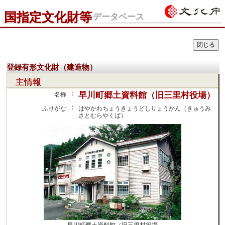
国指定文化財等
データベース
登録有形文化財（建造物）
主情報
：
早川町郷土資料館（旧三里村役場）
名称
：
ふりがな
はやかわちょうきょうどしりょうかん（きゅうみ
さとむらやくば）
早川町郷土資料館（旧三里村役場