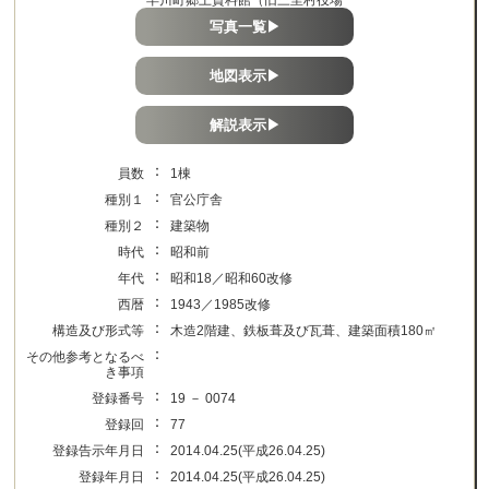
写真一覧▶
地図表示▶
解説表示▶
：
員数
1棟
：
種別１
官公庁舎
：
種別２
建築物
：
時代
昭和前
：
年代
昭和18／昭和60改修
：
西暦
1943／1985改修
：
構造及び形式等
木造2階建、鉄板葺及び瓦葺、建築面積180㎡
：
その他参考となるべ
き事項
：
登録番号
19 － 0074
：
登録回
77
：
登録告示年月日
2014.04.25(平成26.04.25)
：
登録年月日
2014.04.25(平成26.04.25)