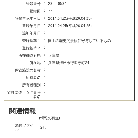
：
登録番号
28 － 0584
：
登録回
77
：
登録告示年月日
2014.04.25(平成26.04.25)
：
登録年月日
2014.04.25(平成26.04.25)
：
追加年月日
：
登録基準１
国土の歴史的景観に寄与しているもの
：
登録基準２
：
所在都道府県
兵庫県
：
所在地
兵庫県姫路市野里寺町24
：
保管施設の名称
：
所有者名
：
所有者種別
：
管理団体・管理責任
者名
関連情報
(情報の有無)
添付ファイ
なし
ル