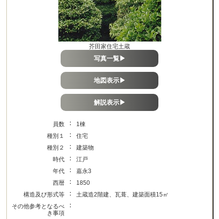
芥田家住宅土蔵
写真一覧▶
地図表示▶
解説表示▶
：
員数
1棟
：
種別１
住宅
：
種別２
建築物
：
時代
江戸
：
年代
嘉永3
：
西暦
1850
：
構造及び形式等
土蔵造2階建、瓦葺、建築面積15㎡
：
その他参考となるべ
き事項