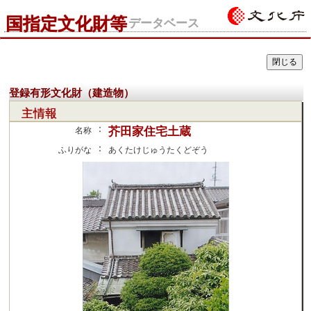
国指定文化財等
データベース
登録有形文化財（建造物）
主情報
：
芥田家住宅土蔵
名称
：
ふりがな
あくたけじゅうたくどぞう