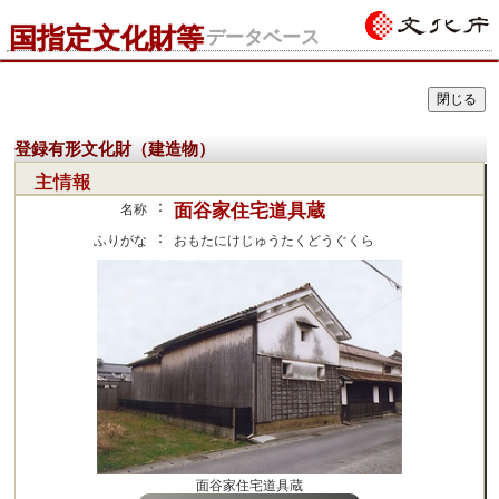
国指定文化財等
データベース
登録有形文化財（建造物）
主情報
：
面谷家住宅道具蔵
名称
：
ふりがな
おもたにけじゅうたくどうぐくら
面谷家住宅道具蔵