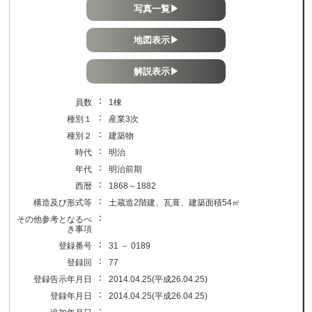
写真一覧▶
地図表示▶
解説表示▶
：
員数
1棟
：
種別１
産業3次
：
種別２
建築物
：
時代
明治
：
年代
明治前期
：
西暦
1868～1882
：
構造及び形式等
土蔵造2階建、瓦葺、建築面積54㎡
：
その他参考となるべ
き事項
：
登録番号
31 － 0189
：
登録回
77
：
登録告示年月日
2014.04.25(平成26.04.25)
：
登録年月日
2014.04.25(平成26.04.25)
：