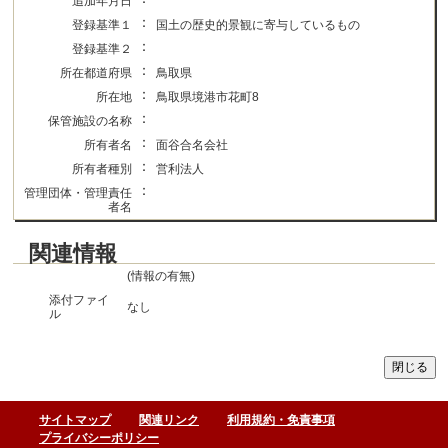
追加年月日
：
登録基準１
国土の歴史的景観に寄与しているもの
：
登録基準２
：
所在都道府県
鳥取県
：
所在地
鳥取県境港市花町8
：
保管施設の名称
：
所有者名
面谷合名会社
：
所有者種別
営利法人
：
管理団体・管理責任
者名
関連情報
(情報の有無)
添付ファイ
なし
ル
サイトマップ
関連リンク
利用規約・免責事項
プライバシーポリシー