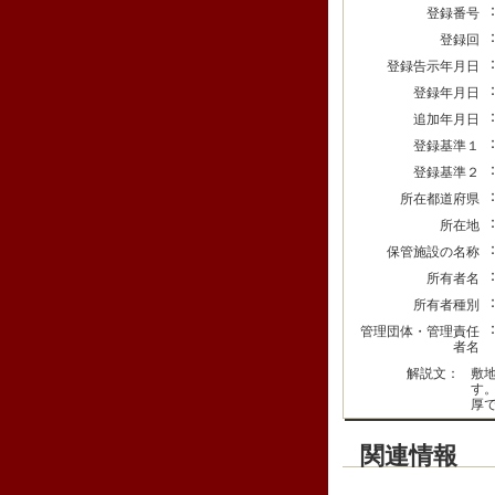
登録番号
登録回
登録告示年月日
登録年月日
追加年月日
登録基準１
登録基準２
所在都道府県
所在地
保管施設の名称
所有者名
所有者種別
管理団体・管理責任
者名
解説文：
敷
す
厚
関連情報