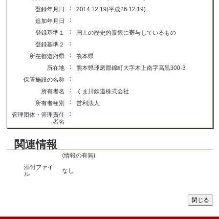
：
登録年月日
2014.12.19(平成26.12.19)
：
追加年月日
：
登録基準１
国土の歴史的景観に寄与しているもの
：
登録基準２
：
所在都道府県
熊本県
：
所在地
熊本県球磨郡錦町大字木上南字高黒300-3
：
保管施設の名称
：
所有者名
くま川鉄道株式会社
：
所有者種別
営利法人
：
管理団体・管理責任
者名
関連情報
(情報の有無)
添付ファイ
なし
ル