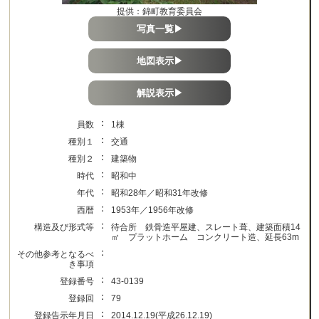
提供：錦町教育委員会
写真一覧▶
地図表示▶
解説表示▶
：
員数
1棟
：
種別１
交通
：
種別２
建築物
：
時代
昭和中
：
年代
昭和28年／昭和31年改修
：
西暦
1953年／1956年改修
：
構造及び形式等
待合所 鉄骨造平屋建、スレート葺、建築面積14
㎡ プラットホーム コンクリート造、延長63m
：
その他参考となるべ
き事項
：
登録番号
43-0139
：
登録回
79
：
登録告示年月日
2014.12.19(平成26.12.19)