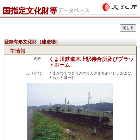
国指定文化財等
データベース
登録有形文化財（建造物）
主情報
：
くま川鉄道木上駅待合所及びプラッ
名称
トホーム
：
ふりがな
くまがわてつどうきのええきまちあいじょおよび
ぷらっとほーむ