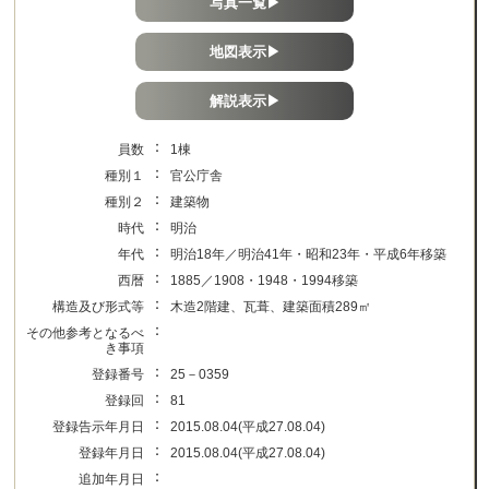
写真一覧▶
地図表示▶
解説表示▶
：
員数
1棟
：
種別１
官公庁舎
：
種別２
建築物
：
時代
明治
：
年代
明治18年／明治41年・昭和23年・平成6年移築
：
西暦
1885／1908・1948・1994移築
：
構造及び形式等
木造2階建、瓦葺、建築面積289㎡
：
その他参考となるべ
き事項
：
登録番号
25－0359
：
登録回
81
：
登録告示年月日
2015.08.04(平成27.08.04)
：
登録年月日
2015.08.04(平成27.08.04)
：
追加年月日