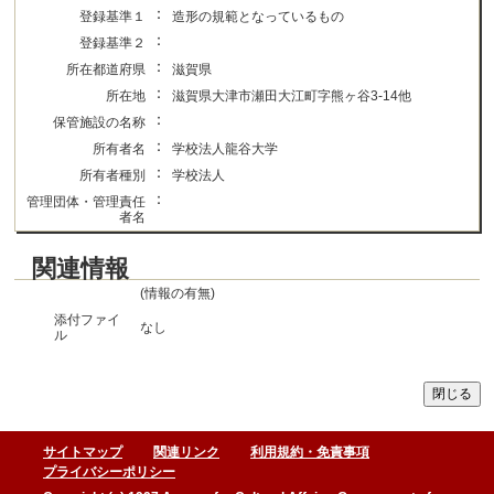
：
登録基準１
造形の規範となっているもの
：
登録基準２
：
所在都道府県
滋賀県
：
所在地
滋賀県大津市瀬田大江町字熊ヶ谷3-14他
：
保管施設の名称
：
所有者名
学校法人龍谷大学
：
所有者種別
学校法人
：
管理団体・管理責任
者名
関連情報
(情報の有無)
添付ファイ
なし
ル
サイトマップ
関連リンク
利用規約・免責事項
プライバシーポリシー