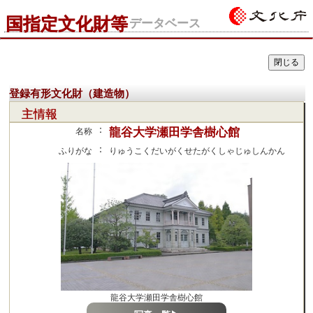
国指定文化財等
データベース
登録有形文化財（建造物）
主情報
：
龍谷大学瀬田学舎樹心館
名称
：
ふりがな
りゅうこくだいがくせたがくしゃじゅしんかん
龍谷大学瀬田学舎樹心館