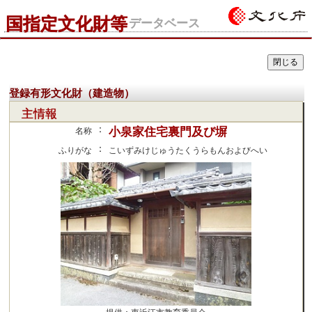
国指定文化財等
データベース
登録有形文化財（建造物）
主情報
：
小泉家住宅裏門及び塀
名称
：
ふりがな
こいずみけじゅうたくうらもんおよびへい