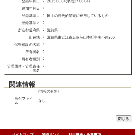
：
登録年月日
2015.08.04(平成27.08.04)
：
追加年月日
：
登録基準１
国土の歴史的景観に寄与しているもの
：
登録基準２
：
所在都道府県
滋賀県
：
所在地
滋賀県東近江市五個荘山本町字南小路266
：
保管施設の名称
：
所有者名
：
所有者種別
：
管理団体・管理責任
者名
関連情報
(情報の有無)
添付ファイ
なし
ル
サイトマップ
関連リンク
利用規約・免責事項