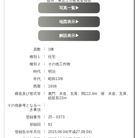
提供：東近江市教育委員会
写真一覧▶
地図表示▶
解説表示▶
：
員数
1棟
：
種別１
住宅
：
種別２
その他工作物
：
時代
明治
：
年代
昭和13年
：
西暦
1938
：
構造及び形式等
裏門 木造、瓦葺、間口2.4m 塀 木造、瓦葺、
総延長22m
：
その他参考となるべ
き事項
：
登録番号
25－0373
：
登録回
81
：
登録告示年月日
2015.08.04(平成27.08.04)