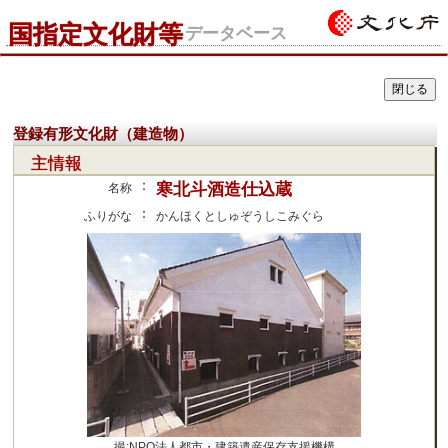
国指定文化財等
データベース
登録有形文化財（建造物）
主情報
：
寒北斗酒造仕込蔵
名称
：
ふりがな
かんほくとしゅぞうしこみぐら
撮:NPO法人都市・建築遺産保存支援機構