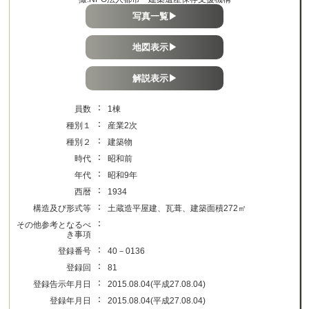
写真一覧▶
地図表示▶
解説表示▶
：
員数
1棟
：
種別１
産業2次
：
種別２
建築物
：
時代
昭和前
：
年代
昭和9年
：
西暦
1934
：
構造及び形式等
土蔵造平屋建、瓦葺、建築面積272㎡
：
その他参考となるべ
き事項
：
登録番号
40－0136
：
登録回
81
：
登録告示年月日
2015.08.04(平成27.08.04)
：
登録年月日
2015.08.04(平成27.08.04)