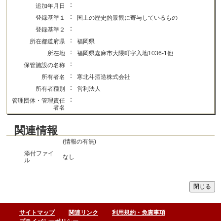
：
追加年月日
：
登録基準１
国土の歴史的景観に寄与しているもの
：
登録基準２
：
所在都道府県
福岡県
：
所在地
福岡県嘉麻市大隈町字入地1036-1他
：
保管施設の名称
：
所有者名
寒北斗酒造株式会社
：
所有者種別
営利法人
：
管理団体・管理責任
者名
関連情報
(情報の有無)
添付ファイ
なし
ル
サイトマップ
関連リンク
利用規約・免責事項