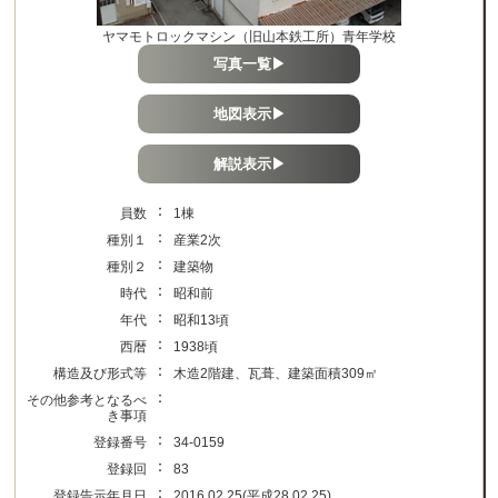
ヤマモトロックマシン（旧山本鉄工所）青年学校
写真一覧▶
地図表示▶
解説表示▶
：
員数
1棟
：
種別１
産業2次
：
種別２
建築物
：
時代
昭和前
：
年代
昭和13頃
：
西暦
1938頃
：
構造及び形式等
木造2階建、瓦葺、建築面積309㎡
：
その他参考となるべ
き事項
：
登録番号
34-0159
：
登録回
83
：
登録告示年月日
2016.02.25(平成28.02.25)