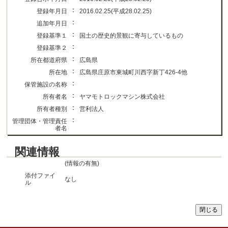
：
登録年月日
2016.02.25(平成28.02.25)
：
追加年月日
：
登録基準１
国土の歴史的景観に寄与しているもの
：
登録基準２
：
所在都道府県
広島県
：
所在地
広島県庄原市東城町川西字新丁426-4他
：
保管施設の名称
：
所有者名
ヤマモトロックマシン株式会社
：
所有者種別
営利法人
：
管理団体・管理責任
者名
関連情報
(情報の有無)
添付ファイ
なし
ル