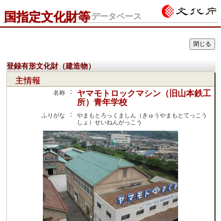
国指定文化財等
データベース
登録有形文化財（建造物）
主情報
：
ヤマモトロックマシン（旧山本鉄工
名称
所）青年学校
：
ふりがな
やまもとろっくましん（きゅうやまもとてっこう
しょ）せいねんがっこう