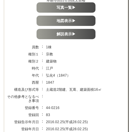
本願寺四日市別院太鼓楼
写真一覧▶
地図表示▶
解説表示▶
：
員数
1棟
：
種別１
宗教
：
種別２
建築物
：
時代
江戸
：
年代
弘化4（1847）
：
西暦
1847
：
構造及び形式等
土蔵造2階建、瓦葺、建築面積16㎡
：
その他参考となるべ
き事項
：
登録番号
44-0216
：
登録回
83
：
登録告示年月日
2016.02.25(平成28.02.25)
：
登録年月日
2016.02.25(平成28.02.25)