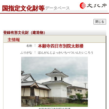
国指定文化財等
データベース
登録有形文化財（建造物）
主情報
：
本願寺四日市別院太鼓楼
名称
：
ふりがな
ほんがんじよっかいちべついんたいころう