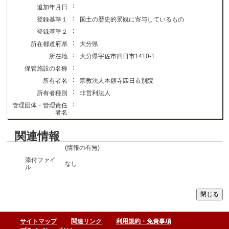
：
追加年月日
：
登録基準１
国土の歴史的景観に寄与しているもの
：
登録基準２
：
所在都道府県
大分県
：
所在地
大分県宇佐市四日市1410-1
：
保管施設の名称
：
所有者名
宗教法人本願寺四日市別院
：
所有者種別
非営利法人
：
管理団体・管理責任
者名
関連情報
(情報の有無)
添付ファイ
なし
ル
サイトマップ
関連リンク
利用規約・免責事項