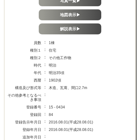
写真一覧▶
地図表示▶
解説表示▶
：
員数
1棟
：
種別１
住宅
：
種別２
その他工作物
：
時代
明治
：
年代
明治35頃
：
西暦
1902頃
：
構造及び形式等
木造、瓦葺、間口2.7m
：
その他参考となるべ
き事項
：
登録番号
15 - 0434
：
登録回
84
：
登録告示年月日
2016.08.01(平成28.08.01)
：
登録年月日
2016.08.01(平成28.08.01)
：
追加年月日