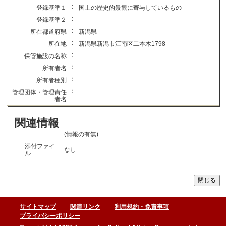
：
登録基準１
国土の歴史的景観に寄与しているもの
：
登録基準２
：
所在都道府県
新潟県
：
所在地
新潟県新潟市江南区二本木1798
：
保管施設の名称
：
所有者名
：
所有者種別
：
管理団体・管理責任
者名
関連情報
(情報の有無)
添付ファイ
なし
ル
サイトマップ
関連リンク
利用規約・免責事項
プライバシーポリシー