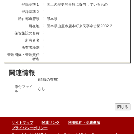
：
登録基準１
国土の歴史的景観に寄与しているもの
：
登録基準２
：
所在都道府県
熊本県
：
所在地
熊本県山鹿市鹿本町来民字今古閑2032-2
：
保管施設の名称
：
所有者名
：
所有者種別
：
管理団体・管理責任
者名
関連情報
(情報の有無)
添付ファイ
なし
ル
サイトマップ
関連リンク
利用規約・免責事項
プライバシーポリシー