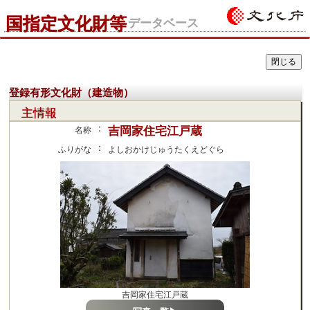
国指定文化財等
データベース
登録有形文化財（建造物）
主情報
：
吉岡家住宅江戸蔵
名称
：
ふりがな
よしおかけじゅうたくえどぐら
吉岡家住宅江戸蔵