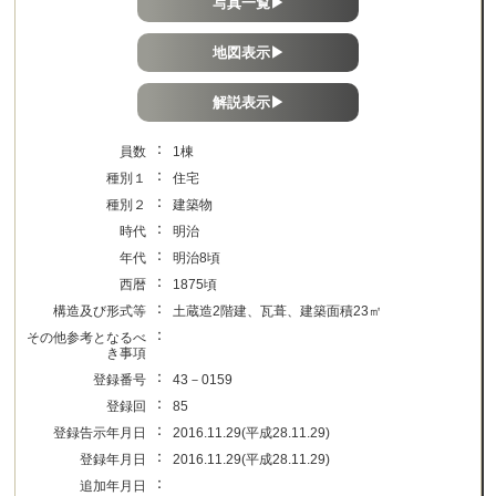
写真一覧▶
地図表示▶
解説表示▶
：
員数
1棟
：
種別１
住宅
：
種別２
建築物
：
時代
明治
：
年代
明治8頃
：
西暦
1875頃
：
構造及び形式等
土蔵造2階建、瓦葺、建築面積23㎡
：
その他参考となるべ
き事項
：
登録番号
43－0159
：
登録回
85
：
登録告示年月日
2016.11.29(平成28.11.29)
：
登録年月日
2016.11.29(平成28.11.29)
：
追加年月日