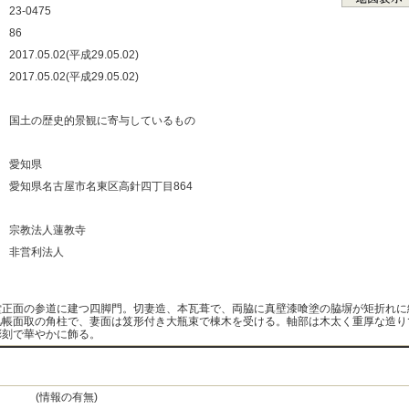
：
23-0475
：
86
：
2017.05.02(平成29.05.02)
：
2017.05.02(平成29.05.02)
：
：
国土の歴史的景観に寄与しているもの
：
：
愛知県
：
愛知県名古屋市名東区高針四丁目864
：
：
宗教法人蓮教寺
：
非営利法人
：
堂正面の参道に建つ四脚門。切妻造、本瓦葺で、両脇に真壁漆喰塗の脇塀が矩折れに
几帳面取の角柱で、妻面は笈形付き大瓶束で棟木を受ける。軸部は木太く重厚な造り
彫刻で華やかに飾る。
(情報の有無)