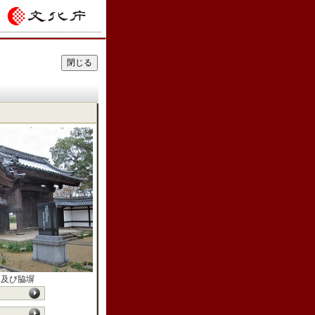
門及び脇塀