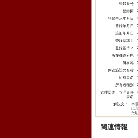
登録番号
登録回
登録告示年月日
登録年月日
追加年月日
登録基準１
登録基準２
所在都道府県
所在地
保管施設の名称
所有者名
所有者種別
管理団体・管理責任
者名
解説文：
本
は
た
関連情報