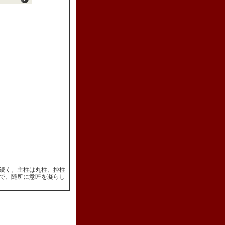
続く。主柱は丸柱、控柱
で、随所に意匠を凝らし