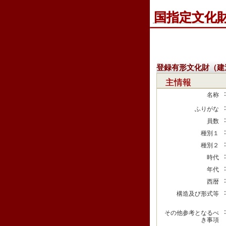
国指定文化
登録有形文化財（建
主情報
名称
ふりがな
員数
種別１
種別２
時代
年代
西暦
構造及び形式等
その他参考となるべ
き事項