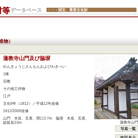
財等
データベース
・・・国宝、重要文化財
造物）
：
蓮教寺山門及び脇塀
：
れんきょうじさんもんおよびわきべい
：
1棟
：
宗教
：
その他工作物
：
江戸
：
文化9年（1812）／平成12年改修
：
1812/2000改修
：
山門 木造、瓦葺、間口3.7m 脇塀 木造、瓦葺、
蓮教寺山
総延長23m
：