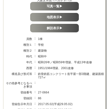
大阪女学院ヘールチャペル
写真一覧▶
地図表示▶
解説表示▶
：
員数
1棟
：
種別１
学校
：
種別２
建築物
：
時代
昭和中
：
年代
昭和26年／昭和59年増築、平成13年改修
：
西暦
1951/1984増築、2001改修
：
構造及び形式等
鉄骨鉄筋コンクリート造平屋一部3階建、建築面積
727㎡
：
その他参考となるべ
き事項
：
登録番号
27-0664
：
登録回
86
：
登録告示年月日
2017.05.02(平成29.05.02)