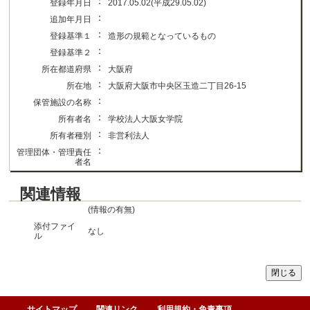
：
登録年月日
2017.05.02(平成29.05.02)
：
追加年月日
：
登録基準１
造形の規範となっているもの
：
登録基準２
：
所在都道府県
大阪府
：
所在地
大阪府大阪市中央区玉造二丁目26-15
：
保管施設の名称
：
所有者名
学校法人大阪女学院
：
所有者種別
非営利法人
：
管理団体・管理責任
者名
関連情報
(情報の有無)
添付ファイ
なし
ル
サイトマップ
関連リンク
利用規約・免責事項