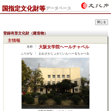
国指定文化財等
データベース
登録有形文化財（建造物）
主情報
：
大阪女学院ヘールチャペル
名称
：
ふりがな
おおさかじょがくいんへーるちゃぺる