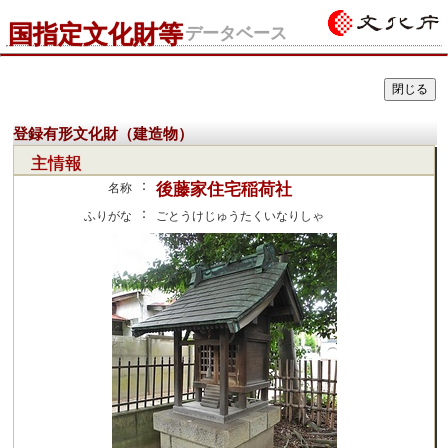
国指定文化財等
データベース
登録有形文化財（建造物）
主情報
：
後藤家住宅稲荷社
名称
：
ふりがな
ごとうけじゅうたくいなりしゃ