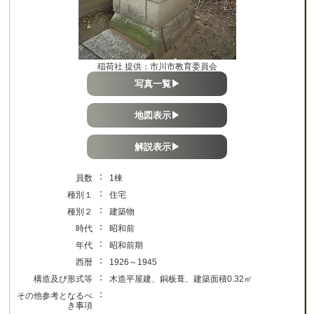
稲荷社 提供：市川市教育委員会
写真一覧▶
地図表示▶
解説表示▶
：
員数
1棟
：
種別１
住宅
：
種別２
建築物
：
時代
昭和前
：
年代
昭和前期
：
西暦
1926～1945
：
構造及び形式等
木造平屋建、銅板葺、建築面積0.32㎡
：
その他参考となるべ
き事項