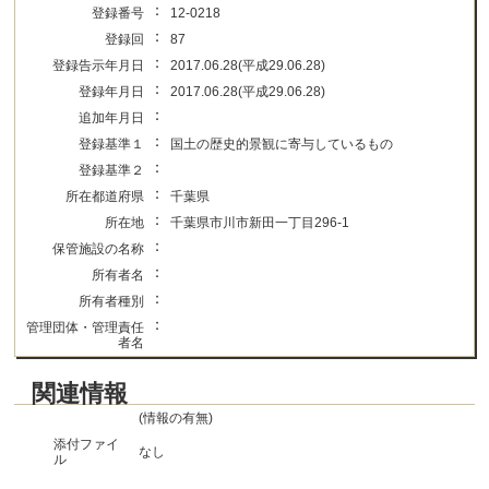
：
登録番号
12-0218
：
登録回
87
：
登録告示年月日
2017.06.28(平成29.06.28)
：
登録年月日
2017.06.28(平成29.06.28)
：
追加年月日
：
登録基準１
国土の歴史的景観に寄与しているもの
：
登録基準２
：
所在都道府県
千葉県
：
所在地
千葉県市川市新田一丁目296-1
：
保管施設の名称
：
所有者名
：
所有者種別
：
管理団体・管理責任
者名
関連情報
(情報の有無)
添付ファイ
なし
ル