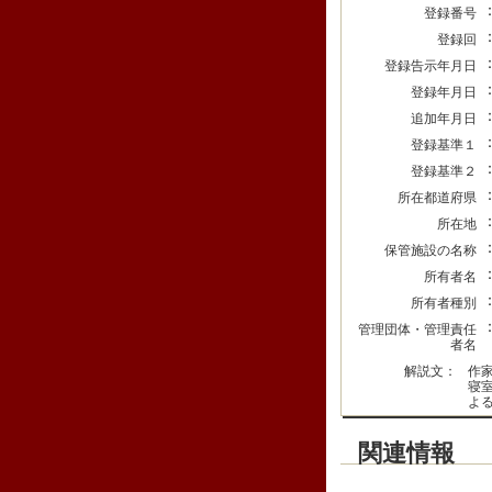
登録番号
登録回
登録告示年月日
登録年月日
追加年月日
登録基準１
登録基準２
所在都道府県
所在地
保管施設の名称
所有者名
所有者種別
管理団体・管理責任
者名
解説文：
作
寝
よ
関連情報