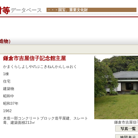
財等
データベース
・・・国宝、重要文化財
造物）
：
鎌倉市吉屋信子記念館主屋
：
かまくらしよしやのぶこきねんかんしゅおく
：
1棟
：
住宅
：
建築物
：
昭和中
：
昭和37年
：
1962
：
木造一部コンクリートブロック造平屋建、スレート
鎌倉市吉屋信
葺、建築面積213㎡
：