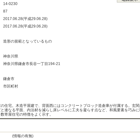
：
14-0230
：
87
：
2017.06.28(平成29.06.28)
：
2017.06.28(平成29.06.28)
：
：
造形の規範となっているもの
：
：
神奈川県
：
神奈川県鎌倉市長谷一丁目194-21
：
：
鎌倉市
：
市区町村
：
家の住宅。木造平屋建で、背面西にはコンクリートブロック造倉庫が付属する。玄関
室と連なる平面、内法材を減らし床レベルに工夫を凝らす点など、和風要素を巧みに
る数寄屋住宅の特徴をよく示す。
(情報の有無)