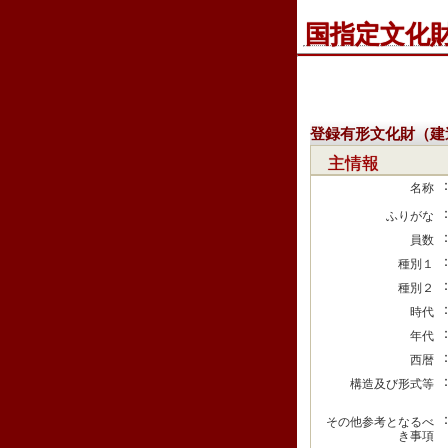
国指定文化
登録有形文化財（建
主情報
名称
ふりがな
員数
種別１
種別２
時代
年代
西暦
構造及び形式等
その他参考となるべ
き事項