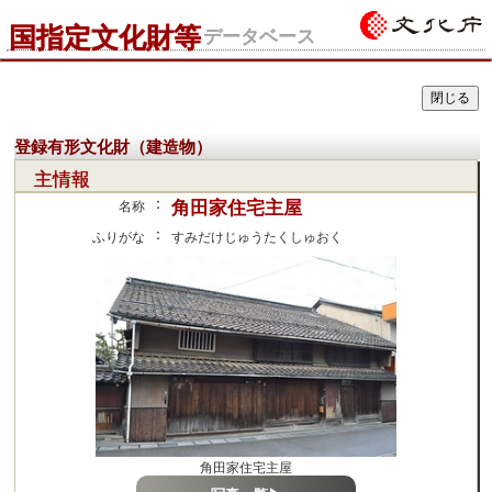
国指定文化財等
データベース
登録有形文化財（建造物）
主情報
：
角田家住宅主屋
名称
：
ふりがな
すみだけじゅうたくしゅおく
角田家住宅主屋