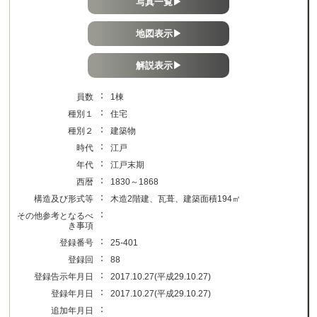
写真一覧▶
地図表示▶
解説表示▶
：
員数
1棟
：
種別１
住宅
：
種別２
建築物
：
時代
江戸
：
年代
江戸末期
：
西暦
1830～1868
：
構造及び形式等
木造2階建、瓦葺、建築面積194㎡
：
その他参考となるべ
き事項
：
登録番号
25-401
：
登録回
88
：
登録告示年月日
2017.10.27(平成29.10.27)
：
登録年月日
2017.10.27(平成29.10.27)
：
追加年月日