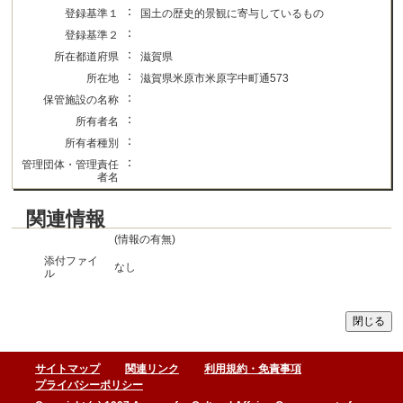
：
登録基準１
国土の歴史的景観に寄与しているもの
：
登録基準２
：
所在都道府県
滋賀県
：
所在地
滋賀県米原市米原字中町通573
：
保管施設の名称
：
所有者名
：
所有者種別
：
管理団体・管理責任
者名
関連情報
(情報の有無)
添付ファイ
なし
ル
サイトマップ
関連リンク
利用規約・免責事項
プライバシーポリシー